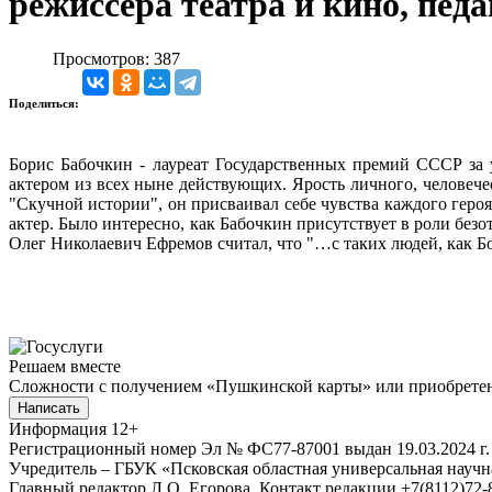
режиссера театра и кино, педа
Просмотров: 387
Поделиться:
Борис Бабочкин - лауреат Государственных премий СССР за 
актером из всех ныне действующих. Ярость личного, человече
"Скучной истории", он присваивал себе чувства каждого геро
актер. Было интересно, как Бабочкин присутствует в роли бе
Олег Николаевич Ефремов считал, что "…с таких людей, как Б
Решаем вместе
Сложности с получением «Пушкинской карты» или приобретени
Написать
Информация
12+
Регистрационный номер Эл № ФС77-87001 выдан 19.03.2024 г.
Учредитель – ГБУК «Псковская областная универсальная науч
Главный редактор Л.О. Егорова. Контакт редакции +7(8112)72-8