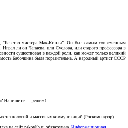
а", "Бегство мистера Мак-Кинли". Он был самым современным
 Играл ли он Чапаева, или Суслова, или старого профессора в
овности существовал в каждой роли, как может только великий
аемость Бабочкина была поразительна. А народный артист СССР
ы?
Напишите — решим!
ых технологий и массовых коммуникаций (Роскомнадзор).
а на сайт pskovlib.ru обязательна.
Информационная