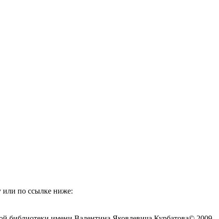
 или по ссылке ниже:
ой библиотеки имени Валентина Яковлевича Курбатова
© 2009 -