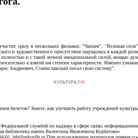
гога.
участие сразу в нескольких фильмах: "Чапаев", "Великая сил
ского и художественного присутствия ощущалась в каждой роли.
я полностью и с такой личной эмоциональной силой, мощью дух
зотносительно к взятой им степени характерности. Именно узнав
орис Андреевич, Станиславский писал свою систему".
ем билетов? Знаете, как улучшить работу учреждений культур
 Федеральной службой по надзору в сфере связи, информационн
ная библиотека имени Валентина Яковлевича Курбатова»
4-01, bib@pskovlib.ru
При использовании материалов прямая ссылк