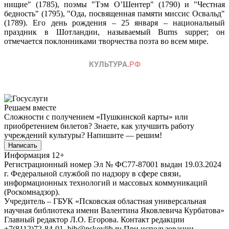
нищие" (1785), поэмы "Тэм О’Шентер" (1790) и "Честная
бедность" (1795), "Ода, посвященная памяти миссис Освальд"
(1789). Его день рождения – 25 января – национальный
праздник в Шотландии, называемый Burns supper; он
отмечается поклонниками творчества поэта во всем мире.
Решаем вместе
Сложности с получением «Пушкинской карты» или
приобретением билетов? Знаете, как улучшить работу
учреждений культуры?
Напишите — решим!
Написать
Информация
12+
Регистрационный номер Эл № ФС77-87001 выдан 19.03.2024
г. Федеральной службой по надзору в сфере связи,
информационных технологий и массовых коммуникаций
(Роскомнадзор).
Учредитель – ГБУК «Псковская областная универсальная
научная библиотека имени Валентина Яковлевича Курбатова»
Главный редактор Л.О. Егорова. Контакт редакции
+7(8112)72-84-01, bib@pskovlib.ru
При использовании