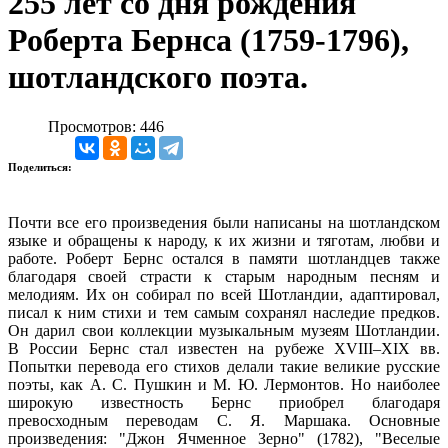
255 лет со дня рождения
Роберта Бернса (1759-1796),
шотландского поэта.
Просмотров: 446
Поделиться:
Почти все его произведения были написаны на шотландском
языке и обращены к народу, к их жизни и тяготам, любви и
работе. Роберт Бернс остался в памяти шотландцев также
благодаря своей страсти к старым народным песням и
мелодиям. Их он собирал по всей Шотландии, адаптировал,
писал к ним стихи и тем самым сохранял наследие предков.
Он дарил свои коллекции музыкальным музеям Шотландии.
В России Бернс стал известен на рубеже ХVIII–ХIХ вв.
Попытки перевода его стихов делали такие великие русские
поэты, как А. С. Пушкин и М. Ю. Лермонтов. Но наиболее
широкую известность Бернс приобрел благодаря
превосходным переводам С. Я. Маршака. Основные
произведения: "Джон Ячменное Зерно" (1782), "Веселые