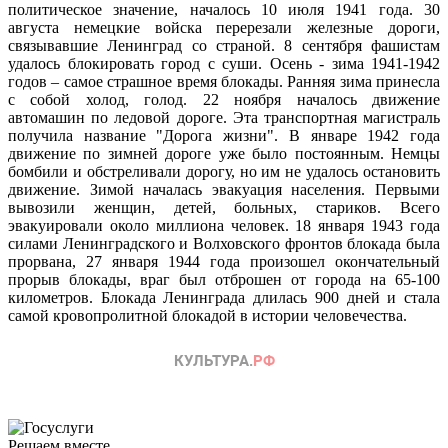
политическое значение, началось 10 июля 1941 года. 30
августа немецкие войска перерезали железные дороги,
связывавшие Ленинград со страной. 8 сентября фашистам
удалось блокировать город с суши. Осень - зима 1941-1942
годов – самое страшное время блокады. Ранняя зима принесла
с собой холод, голод. 22 ноября началось движение
автомашин по ледовой дороге. Эта транспортная магистраль
получила название "Дорога жизни". В январе 1942 года
движение по зимней дороге уже было постоянным. Немцы
бомбили и обстреливали дорогу, но им не удалось остановить
движение. Зимой началась эвакуация населения. Первыми
вывозили женщин, детей, больных, стариков. Всего
эвакуировали около миллиона человек. 18 января 1943 года
силами Ленинградского и Волховского фронтов блокада была
прорвана, 27 января 1944 года произошел окончательный
прорыв блокады, враг был отброшен от города на 65-100
километров. Блокада Ленинграда длилась 900 дней и стала
самой кровопролитной блокадой в истории человечества.
Решаем вместе