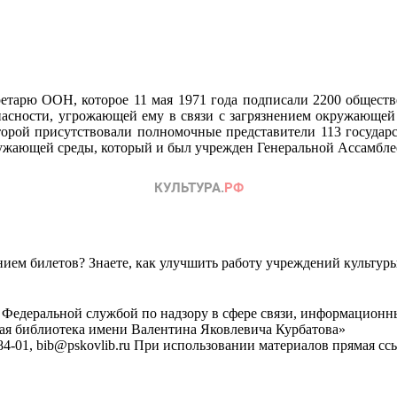
ретарю ООН, которое 11 мая 1971 года подписали 2200 обществе
асности, угрожающей ему в связи с загрязнением окружающей ср
орой присутствовали полномочные представители 113 государ
ужающей среды, который и был учрежден Генеральной Ассамбле
ем билетов? Знаете, как улучшить работу учреждений культур
 Федеральной службой по надзору в сфере связи, информационн
ная библиотека имени Валентина Яковлевича Курбатова»
4-01, bib@pskovlib.ru
При использовании материалов прямая ссылк