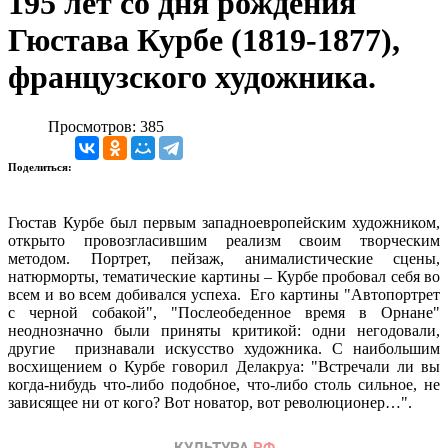
195 лет со дня рождения
Гюстава Курбе (1819-1877),
французского художника.
Просмотров: 385
Поделиться:
Гюстав Курбе был первым западноевропейским художником,
открыто провозгласившим реализм своим творческим
методом. Портрет, пейзаж, анималистические сцены,
натюрморты, тематические картины – Курбе пробовал себя во
всем и во всем добивался успеха. Его картины "Автопортрет
с черной собакой", "Послеобеденное время в Орнане"
неоднозначно были приняты критикой: одни негодовали,
другие признавали искусство художника. С наибольшим
восхищением о Курбе говорил Делакруа: "Встречали ли вы
когда-нибудь что-либо подобное, что-либо столь сильное, не
зависящее ни от кого? Вот новатор, вот революционер…".