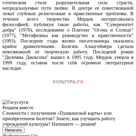
готическом стиле разрушительная сила страсти,
непредсказуемые пути любви. В центре ее повествований
лежат глубокие религиозные и нравственные проблемы. В
течение всего творчества Мердок интересовалась
философией, публикуя такие работы, как "Суверенитет
добра" (1970), исследование о Платоне "Огонь и Солнце"
(1977), "Метафизика как руководство к нравственности"
(1993). Последние годы жизни писательницы оказались
крайне драматичными. Болезнь Альцгеймера сделала
невозможной ее творческую работу. Последний роман
"Дилемма Джексона" вышел в 1995 году. Мердок умерла в
1999 году, оставив после себя огромное литературное
наследие.
Решаем вместе
Сложности с получением «Пушкинской карты» или
приобретением билетов? Знаете, как улучшить работу
учреждений культуры?
Напишите — решим!
Написать
Информация
12+