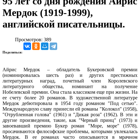
95 лет со дня рождения Айрис
Мердок (1919-1999),
английской писательницы.
Просмотров: 389
Поделиться:
Айрис Мердок – обладатель Букеровской премии
(номинировалась шесть раз) и других престижных
литературных наград, почетный член Королевского
литературного общества, номинант на получение
Нобелевской премии. Она стала классиком еще при жизни. На
ее счету более 20 романов. В художественной литературе
Мердок дебютировала в 1954 году романом "Под сетью".
Международную славу принесли ей романы "Колокол" (1958),
"Отрубленная голова" (1961) и "Дикая роза" (1962). В эти и
другие произведения, такие, как "Черный принц" (1973) и
завоевавший премию Букер роман "Море, море" (1978),
просачиваются философские проблемы, которыми увлекалась
Мердок. В ее романах часто описываются в мрачном