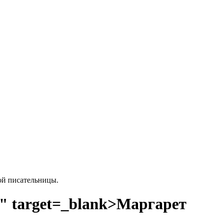
кой писательницы.
u/" target=_blank>Маргарет