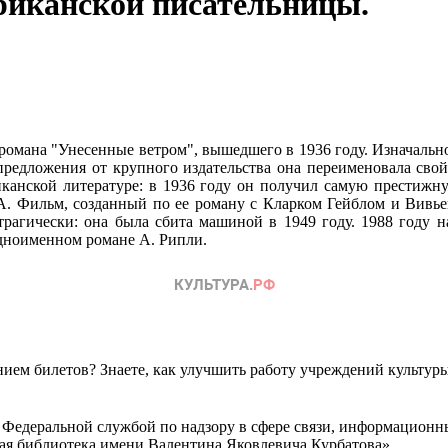
ериканской писательницы.
омана "Унесенные ветром", вышедшего в 1936 году. Изначально 
предложения от крупного издательства она переименовала свой
ериканской литературе: в 1936 году он получил самую прести
А. Фильм, созданный по ее роману с Кларком Гейблом и Вивье
трагически: она была сбита машиной в 1949 году. 1988 году 
одноименном романе А. Рипли.
ем билетов? Знаете, как улучшить работу учреждений культур
 Федеральной службой по надзору в сфере связи, информационн
ная библиотека имени Валентина Яковлевича Курбатова»