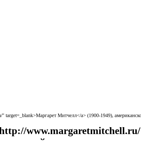
l.ru/" target=_blank>Маргарет Митчелл</a> (1900-1949), американс
"http://www.margaretmitchell.r