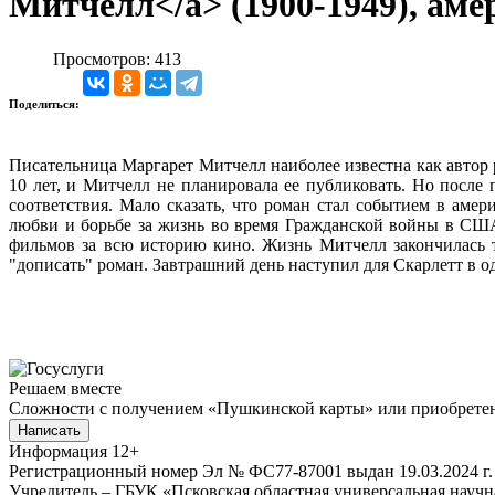
Митчелл</a> (1900-1949), ам
Просмотров: 413
Поделиться:
Писательница Маргарет Митчелл наиболее известна как автор р
10 лет, и Митчелл не планировала ее публиковать. Но после 
соответствия. Мало сказать, что роман стал событием в ам
любви и борьбе за жизнь во время Гражданской войны в СШ
фильмов за всю историю кино. Жизнь Митчелл закончилась 
"дописать" роман. Завтрашний день наступил для Скарлетт в 
Решаем вместе
Сложности с получением «Пушкинской карты» или приобретени
Написать
Информация
12+
Регистрационный номер Эл № ФС77-87001 выдан 19.03.2024 г.
Учредитель – ГБУК «Псковская областная универсальная науч