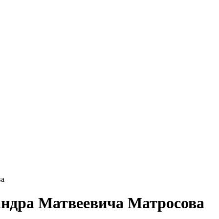
ва
сандра Матвеевича Матросова