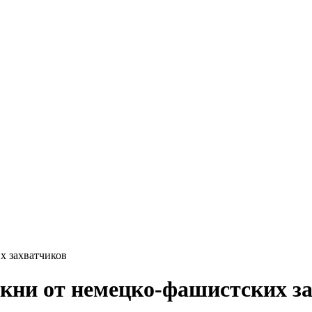
х захватчиков
Локни от немецко-фашистских з