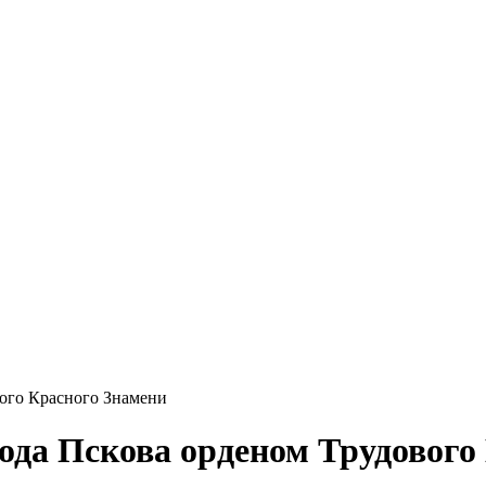
вого Красного Знамени
рода Пскова орденом Трудовог