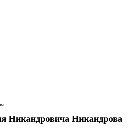
ва
лия Никандровича Никандрова