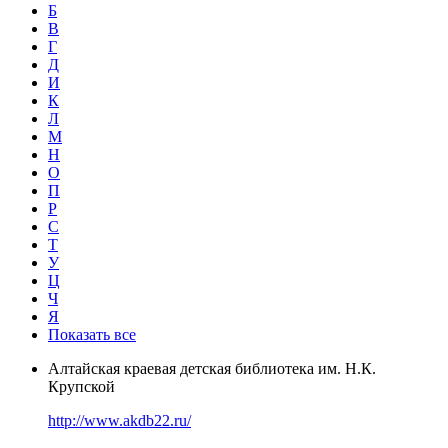
Б
В
Г
Д
И
К
Л
М
Н
О
П
Р
С
Т
У
Ц
Ч
Я
Показать все
Алтайская краевая детская библиотека им. Н.К.
Крупской
http://www.akdb22.ru/