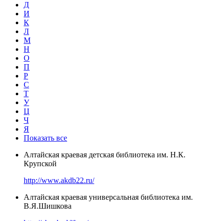
Д
И
К
Л
М
Н
О
П
Р
С
Т
У
Ц
Ч
Я
Показать все
Алтайская краевая детская библиотека им. Н.К.
Крупской
http://www.akdb22.ru/
Алтайская краевая универсальная библиотека им.
В.Я.Шишкова