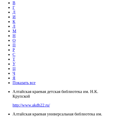
В
Г
Д
И
К
Л
М
Н
О
П
Р
С
Т
У
Ц
Ч
Я
Показать все
Алтайская краевая детская библиотека им. Н.К.
Крупской
http://www.akdb22.ru/
Алтайская краевая универсальная библиотека им.