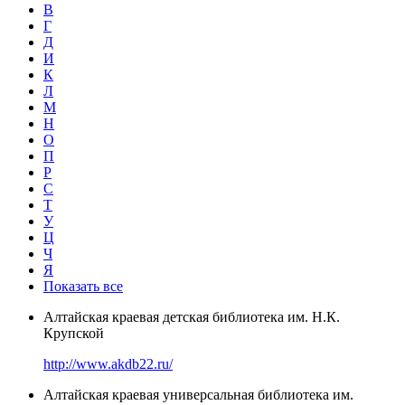
В
Г
Д
И
К
Л
М
Н
О
П
Р
С
Т
У
Ц
Ч
Я
Показать все
Алтайская краевая детская библиотека им. Н.К.
Крупской
http://www.akdb22.ru/
Алтайская краевая универсальная библиотека им.