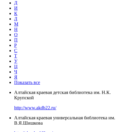
Д
И
К
Л
М
Н
О
П
Р
С
Т
У
Ц
Ч
Я
Показать все
Алтайская краевая детская библиотека им. Н.К.
Крупской
http://www.akdb22.ru/
Алтайская краевая универсальная библиотека им.
В.Я.Шишкова