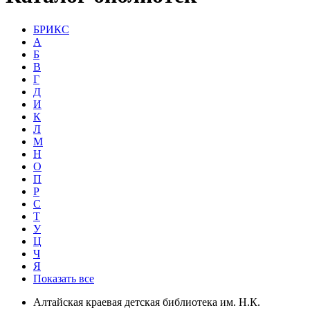
БРИКС
А
Б
В
Г
Д
И
К
Л
М
Н
О
П
Р
С
Т
У
Ц
Ч
Я
Показать все
Алтайская краевая детская библиотека им. Н.К.