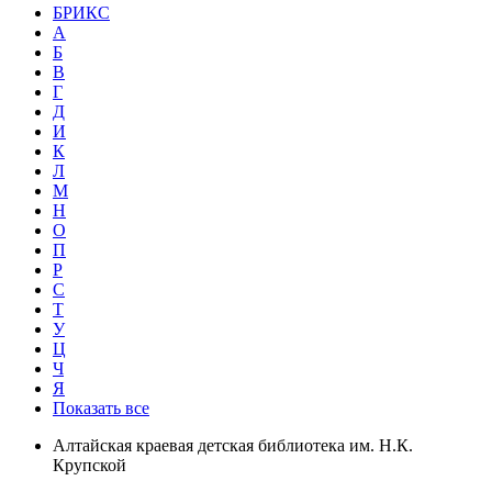
БРИКС
А
Б
В
Г
Д
И
К
Л
М
Н
О
П
Р
С
Т
У
Ц
Ч
Я
Показать все
Алтайская краевая детская библиотека им. Н.К.
Крупской