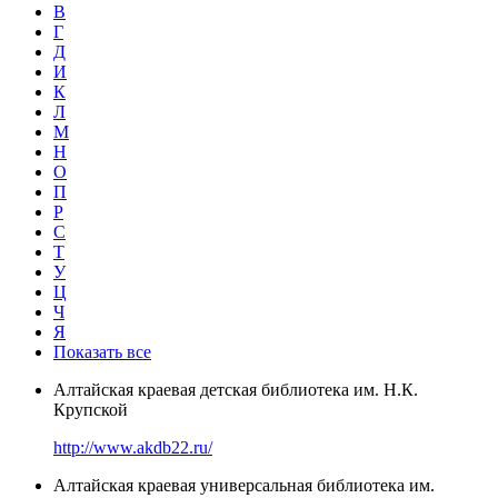
В
Г
Д
И
К
Л
М
Н
О
П
Р
С
Т
У
Ц
Ч
Я
Показать все
Алтайская краевая детская библиотека им. Н.К.
Крупской
http://www.akdb22.ru/
Алтайская краевая универсальная библиотека им.