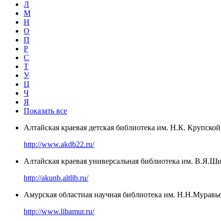
Л
М
Н
О
П
Р
С
Т
У
Ц
Ч
Я
Показать все
Алтайская краевая детская библиотека им. Н.К. Крупской
http://www.akdb22.ru/
Алтайская краевая универсальная библиотека им. В.Я.Ш
http://akunb.altlib.ru/
Амурская областная научная библиотека им. Н.Н.Муравь
http://www.libamur.ru/