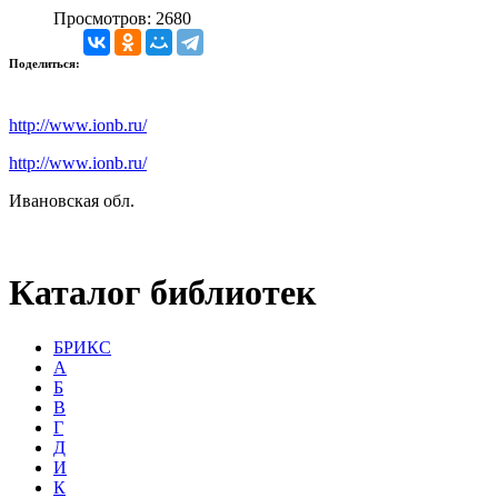
Просмотров: 2680
Поделиться:
http://www.ionb.ru/
http://www.ionb.ru/
Ивановская обл.
Каталог библиотек
БРИКС
А
Б
В
Г
Д
И
К