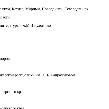
оряжма, Котлас, Мирный, Новодвинск, Северодвинск
бласти
й литературы им.М.И.Рудомино
едорова
кесской республики им. Х. Б. Байрамуковой
ноярского края
ноярского края