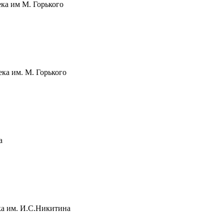
ка им М. Горького
ка им. М. Горького
а
ка им. И.С.Никитина