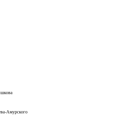
ишкова
ева-Амурского