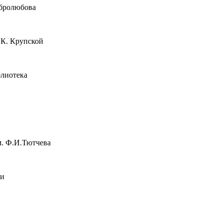
обролюбова
.К. Крупской
блиотека
м. Ф.И.Тютчева
жи