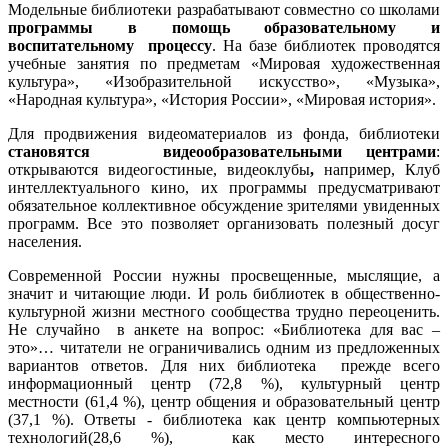
Модельные библиотеки разрабатывают совместно со школами
программы в помощь образовательному и
воспитательному процессу
. На базе библиотек проводятся
учебные занятия по предметам «Мировая художественная
культура», «Изобразительной искусство», «Музыка»,
«Народная культура», «История России», «Мировая история».
Для продвижения видеоматериалов из фонда, библиотеки
становятся видеообразовательными центрами
:
открываются видеогостиные, видеоклубы
,
например, Клуб
интеллектуального кино, их программы предусматривают
обязательное коллективное обсуждение зрителями увиденных
программ. Все это позволяет организовать полезный досуг
населения.
Современной России нужны просвещенные, мыслящие, а
значит и читающие люди. И роль библиотек в общественно-
культурной жизни местного сообщества трудно переоценить.
Не случайно в анкете на вопрос: «Библиотека для вас –
это»… читатели не ограничивались одним из предложенных
вариантов ответов. Для них библиотека прежде всего
информационный центр (72,8 %), культурный центр
местности (61,4 %), центр общения и образовательный центр
(37,1 %). Ответы - библиотека как центр компьютерных
технологий(28,6 %), как место интересного