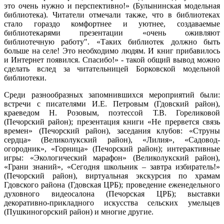
это очень нужно и перспективно!» (Булынинская модельная
библиотека). Читатели отмечали также, что в библиотеках
стало гораздо комфортнее и уютнее, создаваемые
библиотекарями презентации «очень оживляют
библиотечную работу". «Таких библиотек должно быть
больше на селе! Это необходимо людям. И книг прибавилось
и Интернет появился. Спасибо!» - такой общий вывод можно
сделать вслед за читательницей Борковской модельной
библиотеки.
Среди разнообразных запомнившихся мероприятий были:
встречи с писателями И.Е. Петровым (Гдовский район),
краеведом Н. Розовым, поэтессой Т.В. Гореликовой
(Печорский район); презентация книги «Не прервется связь
времен» (Печорский район), заседания клубов: «Струны
сердца» (Великолукский район), «Лилия», «Садовод-
огородник», «Горница» (Печорский район); интерактивные
игры: «Экологический марафон» (Великолукский район),
«Грани знаний», «Сегодня школьник – завтра избиратель!»
(Печорский район), виртуальная экскурсия по храмам
Гдовского района (Гдовская ЦРБ); проведение еженедельного
духовного видеосалона (Печорская ЦРБ); выставки
декоративно-прикладного искусства сельских умельцев
(Пушкиногорский район) и многие другие.