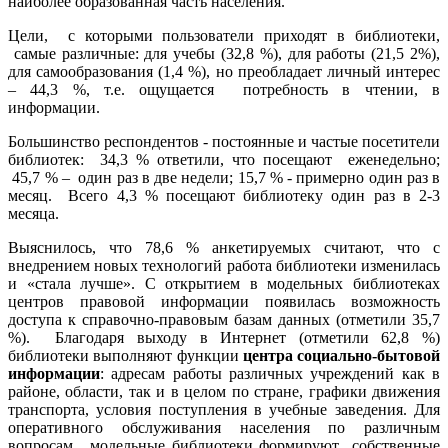
наиболее образованная часть населения.
Цели, с которыми пользователи приходят в библиотеки,
самые различные: для учебы (32,8 %), для работы (21,5 2%),
для самообразования (1,4 %), но преобладает личный интерес
– 44,3 %, т.е. ощущается потребность в чтении, в
информации.
Большинство респондентов - постоянные и частые посетители
библиотек: 34,3 % ответили, что посещают еженедельно;
45,7 % – один раз в две недели; 15,7 % - примерно один раз в
месяц. Всего 4,3 % посещают библиотеку один раз в 2-3
месяца.
Выяснилось, что 78,6 % анкетируемых считают, что с
внедрением новых технологий работа библиотеки изменилась
и «стала лучше». С открытием в модельных библиотеках
центров правовой информации появилась возможность
доступа к справочно-правовым базам данных (отметили 35,7
%). Благодаря выходу в Интернет (отметили 62,8 %)
библиотеки выполняют функции
центра социально-бытовой
информации
: адресам работы различных учреждений как в
районе, области, так и в целом по стране, графики движения
транспорта, условия поступления в учебные заведения. Для
оперативного обслуживания населения по различным
вопросам, модельные библиотеки формируют собственные