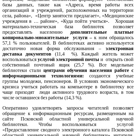
базы данных, такие как «Адреса, время работы всех
организаций и учреждений, расположенных на территории
села, района», «Центр занятости предлагает», «Медицинские
учреждения в … районе», «Куда пойти учиться». Хорошая
материально-техническая база библиотек позволяет
предоставлять населению
дополнительные платные
копировально-множительные услуги –
к ним обращалось
57,1 % пользователей. В библиотеках активно используется
достаточно новая форма обслуживания –
электронная
доставка документов
(11,4 %).
Каждый житель может
воспользоваться
услугой электронной почты
и открыть свой
собственный почтовый ящик (25,7 %). Все модельные
библиотеки стали
центрами обучения населения работе с
информационными технологиями:
создаются учебные
группы молодежи, пенсионеров. В условиях экономического
кризиса учиться работать на компьютере в библиотеку все
чаще приходят люди активного трудового возраста, в том
числе оставшиеся без работы
(14,3 %).
Оперативно удовлетворять запросы читателей позволяет
обращение к информационным ресурсам, размещенным на
сайте Псковской областной универсальной научной
библиотеки. Чтобы воспользоваться услугой
«Предоставление сводного электронного каталога Псковской
областной универсальной научной библиотеки» читатели