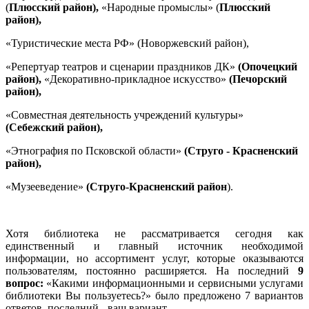
(
Плюсский район),
«Народные промыслы» (
Плюсский
район),
«Туристические места РФ» (Новоржевский район),
«Репертуар театров и сценарии праздников ДК»
(Опочецкий
район),
«Декоративно-прикладное искусство»
(Печорский
район),
«Совместная деятельность учреждений культуры»
(Себежский район),
«Этнография по Псковской области»
(Струго - Красненский
район),
«Музееведение»
(Струго-Красненский район
).
Хотя библиотека не рассматривается сегодня как
единственный и главный источник необходимой
информации, но ассортимент услуг, которые оказываются
пользователям, постоянно расширяется. На последний
9
вопрос:
«Какими информационными и сервисными услугами
библиотеки Вы пользуетесь?» было предложено 7 вариантов
ответов, последний - ваш вариант.