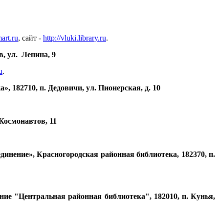
art.ru
, сайт -
http://vluki.library.ru
.
, ул. Ленина, 9
u
.
182710, п. Дедовичи, ул. Пионерская, д. 10
Космонавтов, 11
инение», Красногородская районная библиотека, 182370, п.
ие "Центральная районная библиотека", 182010, п. Кунья,