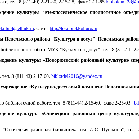
те, тел. 8 (811-49) 2-21-80, 2-15-28, факс 2-21-85
bibliokun_28@m
дение культуры "Межпоселенческое библиотечное объеди
oknbibl@ellink.ru
, сайт -
http://loknbibl.kulturu.ru
.
Невельского района "Культура и досуг", Невельская районная
 библиотечной работе
МУК "Культура и досуг", тел. 8 (811-51) 2-
еждение культуры «Новоржевский районный культурно-спо
тел. 8 (811-43) 2-17-60,
biblotdel2016@yandex.ru
.
учреждение «Культурно-досуговый комплекс Новосокольниче
 по библиотечной работе, тел. 8 (811-44) 2-15-60, факс 2-25-03,
bi
дение культуры «Опочецкий районный центр культуры», 
 "Опочецкая районная библиотека им. А.С. Пушкина", тел. 8