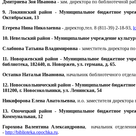
Дмитриева Зоя Иванова
- зам. директора по библиотечной рабо
9.
Локнянский район - Муниципальное бюджетное учреж
Октябрьская, 13
Егерева Нина Николаевна
- директор,тел. 8 (811-39) 2-18-93,
l
10.
Невельский район - Муниципальное учреждение культуры 
Слабнова Татьяна Владимировна
- заместитель директора
по
11.
Новоржевский район - Муниципальное бюджетное учр
библиотека, 182440, п. Новоржев, ул. германа, д. 65.
Остапко Наталья Ивановна
, начальник библиотечного отдела, 
12.
Новосокольнический район - Муниципальное бюджетное 
181200, г. Новосокольники, ул. Ленинская, 54
Никифорова Елена Анатольевна
, и.о. заместителя директора
13.
Опочецкий район - Муниципальное бюджетное учреж
Коммунальная, 12
Горохова Валентина Александровна
, начальник отделения
-
http://biblioteka.opochka.ru
.