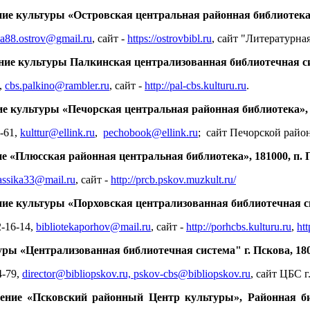
е культуры «Островская центральная районная библиотека», 1
a88.ostrov@gmail.ru
, сайт -
https://ostrovbibl.ru
,
сайт "Литературная
е культуры Палкинская централизованная библиотечная сист
6,
cbs.palkino@rambler.ru
, сайт -
http://pal-cbs.kulturu.ru
.
 культуры «Печорская центральная районная библиотека», 18
9-61,
kulttur@ellink.ru
,
pechobook@ellink.ru
;
сайт Печорской райо
«Плюсская районная центральная библиотека», 181000, п. П
assika33@mail.ru
, сайт -
http://prcb.pskov.muzkult.ru/
е культуры «Порховская централизованная библиотечная систе
2-16-14,
bibliotekaporhov@mail.ru
, сайт -
http://porhcbs.kulturu.ru
,
htt
ы «Централизованная библиотечная система" г. Пскова, 18000
4-79,
director@bibliopskov.ru, pskov-cbs@bibliopskov.ru
,
сайт ЦБС г.
ние «Псковский районный Центр культуры», Районная биб