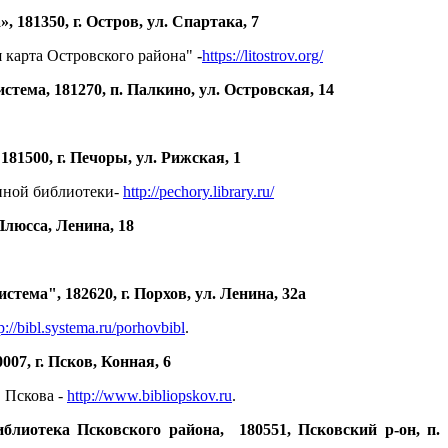
81350, г. Остров, ул. Спартака, 7
 карта Островского района"
-
https://litostrov.org/
ема, 181270, п. Палкино, ул. Островская, 14
1500, г. Печоры, ул. Рижская, 1
нной библиотеки-
http://pechory.library.ru/
люсса, Ленина, 18
ма", 182620, г. Порхов, ул. Ленина, 32а
p://bibl.systema.ru/porhovbibl
.
7, г. Псков, Конная, 6
 Пскова -
http://www.bibliopskov.ru
.
лиотека Псковского района, 180551, Псковский р-он, п.