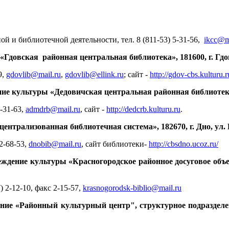
й и библиотечной деятельности, тел. 8 (811-53) 5-31-56,
ikcc@m
довская районная центральная библиотека», 181600, г. Гдов
9,
gdovlib@mail.ru
,
gdovlib@ellink.ru
; сайт -
http://gdov-cbs.kulturu.r
 культуры «Дедовичская центральная районная библиотека», 
9-31-63,
admdrb@mail.ru
, сайт -
http://dedcrb.kulturu.ru
.
нтрализованная библиотечная система», 182670, г. Дно, ул. 
 2-68-53,
dnobib@mail.ru
,
сайт библиотеки-
http://cbsdno.ucoz.ru/
дение культуры «Красногородское районное досуговое объед
7) 2-12-10, факс 2-15-57,
krasnogorodsk-biblio@mail.ru
ие «Районный культурный центр", структурное подразделен