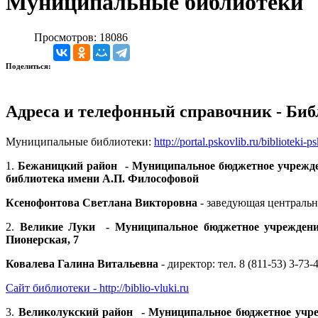
Муниципальные библиотеки
Просмотров: 18086
Поделиться:
Адреса и телефонный справочник - Библ
Муниципальные библиотеки:
http://portal.pskovlib.ru/biblioteki-
1.
Бежаницкий район
- Муниципальное бюджетное учрежд
библиотека имени А.П. Философовой
Ксенофонтова Светлана Викторовна
- з
аведующая центрально
2.
Великие Луки
- Муниципальное бюджетное учреждение
Пионерская, 7
Ковалева Галина Витальевна
- директор: тел. 8 (811-53) 3-73-
Сайт библиотеки - http://biblio-vluki.ru
3.
Великолукский район
- Муниципальное
бюджетное учр