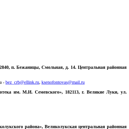
2840, п. Бежаницы, Смольная, д. 14. Центральная районная
а -
bez_crb@ellink.ru
,
ksenofontovas@mail.ru
ека им. М.И. Семевского», 182113, г. Великие Луки, ул.
олукского района»,
Великолукская центральная районная