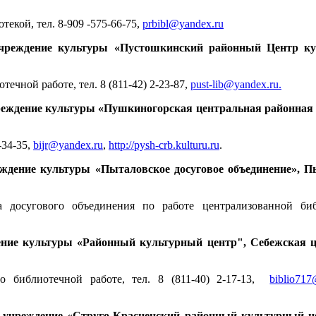
текой, тел. 8-909 -575-66-75,
prbibl@yandex.ru
реждение культуры «Пустошкинский районный Центр куль
течной работе, тел. 8 (811-42) 2-23-87,
pust-lib@yandex.ru.
ждение культуры «Пушкиногорская центральная районная би
-34-35,
bijr@yandex.ru
,
http://pysh-crb.kulturu.ru
.
ение культуры «Пыталовское досуговое объединение», Пыт
ра досугового объединения по работе централизованной биб
ие культуры «Районный культурный центр", Себежская цен
по библиотечной работе, тел. 8 (811-40) 2-17-13,
biblio717
учреждение «Струго-Красненский районный культурный цент