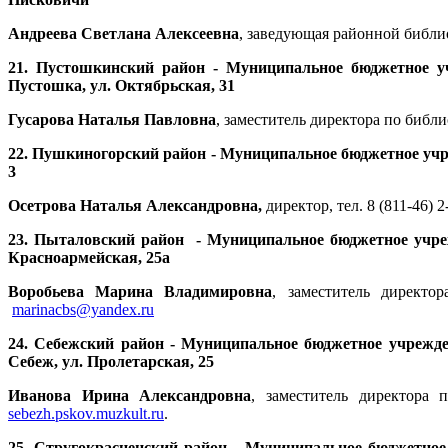
Андреева Светлана Алексеевна
, заведующая районной библио
21.
Пустошкинский район - Муниципальное бюджетное уч
Пустошка, ул. Октябрьская, 31
Гусарова Наталья Павловна
, заместитель директора по библио
22.
Пушкиногорский район - Муниципальное бюджетное учре
3
Осетрова Наталья Александровна,
директор, тел. 8 (811-46) 2
23.
Пыталовский район - Муниципальное бюджетное учрежд
Красноармейская, 25а
Воробьева Марина Владимировна
, заместитель директо
marinacbs@yandex.ru
24.
Себежский район - Муниципальное бюджетное учрежден
Себеж, ул. Пролетарская, 25
Иванова Ирина Александровна
, заместитель директора 
sebezh.pskov.muzkult.ru
.
25.
Стругокрасненский район - Муниципальное бюджетное 