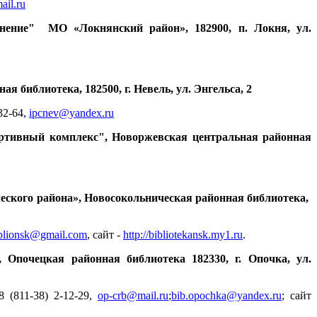
ail.ru
нение" МО «Локнянский район», 182900, п. Локня, ул.
 библиотека, 182500, г. Невель, ул. Энгельса, 2
32-64,
ipcnev@yandex.ru
ртивный комплекс", Новоржевская центральная районная
ского района», Новосокольническая районная библиотека,
blionsk@gmail.com
, сайт -
http://bibliotekansk.my1.ru
.
Опочецкая районная библиотека 182330, г. Опочка, ул.
 (811-38) 2-12-29,
op-crb@mail.ru
;
bib.opochka@yandex.ru
; сайт