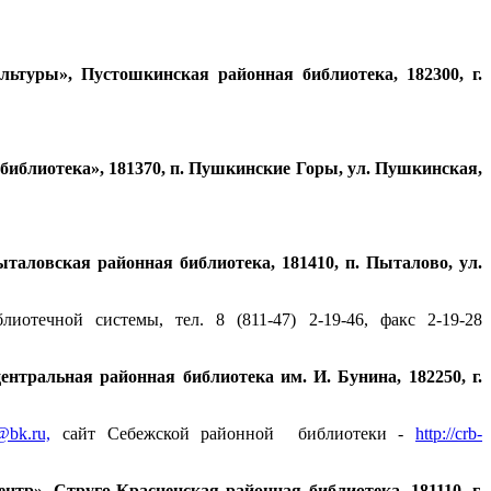
туры», Пустошкинская районная библиотека, 182300, г.
блиотека», 181370, п. Пушкинские Горы, ул. Пушкинская,
аловская районная библиотека, 181410, п. Пыталово, ул.
лиотечной системы, тел. 8 (811-47) 2-19-46, факс 2-19-28
тральная районная библиотека им. И. Бунина, 182250, г.
@bk.ru,
сайт Себежской районной библиотеки -
http://crb-
р», Струго-Красненская районная библиотека, 181110, г.