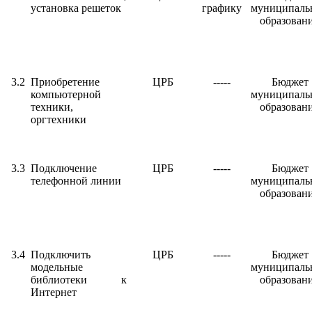
установка решеток
графику
муниципаль
образован
3.2
Приобретение
ЦРБ
-----
Бюджет
компьютерной
муниципаль
техники,
образован
оргтехники
3.3
Подключение
ЦРБ
-----
Бюджет
телефонной линии
муниципаль
образован
3.4
Подключить
ЦРБ
-----
Бюджет
модельные
муниципаль
библиотеки к
образован
Интернет