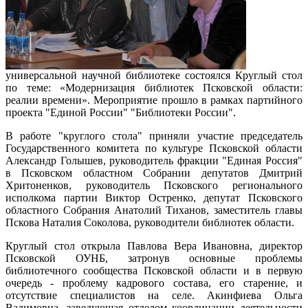
универсальной научной библиотеке состоялся Круглый стол
по теме: «Модернизация библиотек Псковской области:
реалии времени». Мероприятие прошло в рамках партийного
проекта "Единой России" "Библиотеки России".
В работе "круглого стола" приняли участие председатель
Государственного комитета по культуре Псковской области
Александр Голышев, руководитель фракции "Единая Россия"
в Псковском областном Собрании депутатов Дмитрий
Хритоненков, руководитель Псковского регионального
исполкома партии Виктор Остренко, депутат Псковского
областного Собрания Анатолий Тиханов, заместитель главы
Пскова Наталия Соколова, руководители библиотек области.
Круглый стол открыла Павлова Вера Ивановна, директор
Псковской ОУНБ, затронув основные проблемы
библиотечного сообщества Псковской области и в первую
очередь - проблему кадрового состава, его старение, и
отсутствие специалистов на селе. Акинфиева Ольга
Вадимовна, заведующая отделом координации деятельности