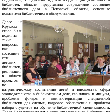
библиотек области представила современное состояние
библиотечного дела в Псковской области, основные
показатели библиотечного обслуживания.
Далее на
Круглом
столе были
подняты
такие
вопросы,
как
состояние
сети
детских
библиотек,
реализация
в области
проектов
по
патриотическому воспитанию детей и юношества, сфера
законодательства в библиотечном деле, его плюсы и минусы,
проблемы фондов и компьютеризации специальной
библиотеки для слепых, кадровое обеспечение и проблема
набора студентов на обучение библиотечной специальности.
Далее была раскрыта тема создания модельных библиотек на