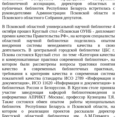
библиотечной ассоциации, директоров областных и
публичных библиотек Республики Беларусь встретилась с
руководителями Администрации Псковской области и
Псковского областного Собрания депутатов.
В Псковской областной универсальной научной библиотеке 4
октября прошел Круглый стол «Псковская ОУНБ - дипломант
премии качества Правительства РФ», на котором специалисты
областной научной библиотеки поделились опытом
внедрения системы менеджмента качества в свою
деятельность. В центральной городской библиотеке ЦБС г.
Пскова состоялся Круглый стол по теме «Категория качества
и коммуникативные практики современной библиотеки», на
котором были рассмотрены вопросы трактовки понятия
качество в современных библиотечных практиках,
требования к критериям качества и современная система
показателей качества (стандарты ИСО 2789 «Информация и
документация», ИСО 11620 «Информация и документация» в
библиотеках России и Белоруссии. В Круглом столе приняла
участие заведующая кафедрой библиотековедения и
информатики АПРИКТ /Москва/, профессор Кузнецова Т.Я.
Также состоялся обмен опытом работы муниципальных
библиотек Республики Беларусь и Псковской области, на
котором о реализации проектов рассказали директор
Брестской областной библиотеки им. А.М.Горького -