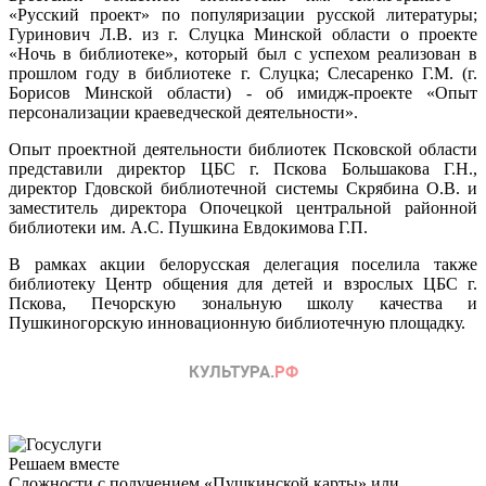
«Русский проект» по популяризации русской литературы;
Гуринович Л.В. из г. Слуцка Минской области о проекте
«Ночь в библиотеке», который был с успехом реализован в
прошлом году в библиотеке г. Слуцка; Слесаренко Г.М. (г.
Борисов Минской области) - об имидж-проекте «Опыт
персонализации краеведческой деятельности».
Опыт проектной деятельности библиотек Псковской области
представили директор ЦБС г. Пскова Большакова Г.Н.,
директор Гдовской библиотечной системы Скрябина О.В. и
заместитель директора Опочецкой центральной районной
библиотеки им. А.С. Пушкина Евдокимова Г.П.
В рамках акции белорусская делегация поселила также
библиотеку Центр общения для детей и взрослых ЦБС г.
Пскова, Печорскую зональную школу качества и
Пушкиногорскую инновационную библиотечную площадку.
Решаем вместе
Сложности с получением «Пушкинской карты» или