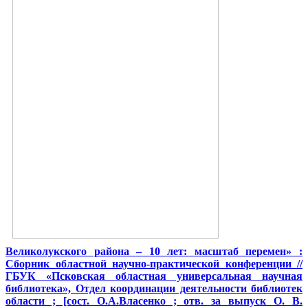
Великолукского района – 10 лет: масштаб перемен» :
Сборник областной научно-практической конференции //
ГБУК «Псковская областная универсальная научная
библиотека», Отдел координации деятельности библиотек
области ; [сост. О.А.Власенко ; отв. за выпуск О. В.