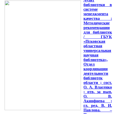
Аудит
библиотеки в
системе
менеджмента
качества :
Методические
рекомендации
для библиотек
/ ГБУК
«Псковская
областная
универсальная
научная
библиотека»,
Отдел
координации
деятельности
библиотек
области ; сост.
О. А. Власенко
; отв. за вып.
О. В.
Акинфиева ;
гл. ред. В. И.
Павлова. –