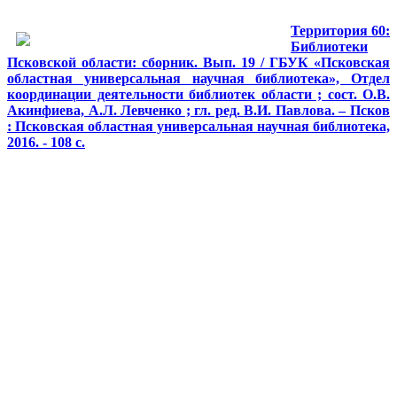
Территория 60:
Библиотеки
Псковской области: сборник. Вып. 19 / ГБУК «Псковская
областная универсальная научная библиотека», Отдел
координации деятельности библиотек области ; сост. О.В.
Акинфиева, А.Л. Левченко ; гл. ред. В.И. Павлова. – Псков
: Псковская областная универсальная научная библиотека,
2016. - 108 с.