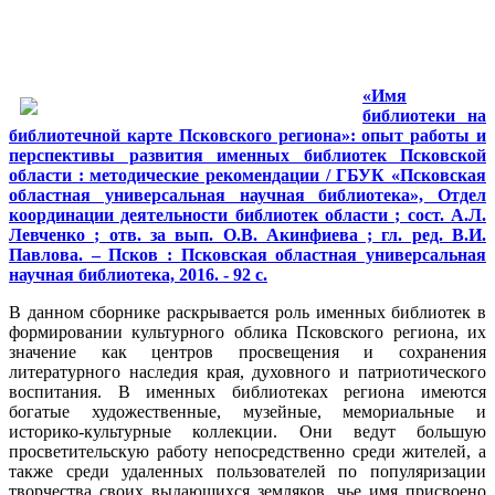
«Имя
библиотеки на
библиотечной карте Псковского региона»: опыт работы и
перспективы развития именных библиотек Псковской
области : методические рекомендации / ГБУК «Псковская
областная универсальная научная библиотека», Отдел
координации деятельности библиотек области ; сост. А.Л.
Левченко ; отв. за вып. О.В. Акинфиева ; гл. ред. В.И.
Павлова. – Псков : Псковская областная универсальная
научная библиотека, 2016. - 92 с.
В данном сборнике раскрывается роль именных библиотек в
формировании культурного облика Псковского региона, их
значение как центров просвещения и сохранения
литературного наследия края, духовного и патриотического
воспитания. В именных библиотеках региона имеются
богатые художественные, музейные, мемориальные и
историко-культурные коллекции. Они ведут большую
просветительскую работу непосредственно среди жителей, а
также среди удаленных пользователей по популяризации
творчества своих выдающихся земляков, чье имя присвоено