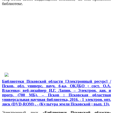
библиотеке.
Библиотеки Псковской области [Электронный ресурс] /
Псков. обл. универс. науч. б-ка, ОКДБО ; сост. О.А.
Власенко; веб-дизайнер И.Г. Лапин. – Электрон. дан. и
прогр. (700 МБ). – Псков : Псковская областная
универсальная научная библиотека, 2016. - 1 электрон. опт.
диск (DVD-ROM) . - (Культура земли Псковской ; вып. 13).
Электронный диск
«Библиотеки Псковской области»