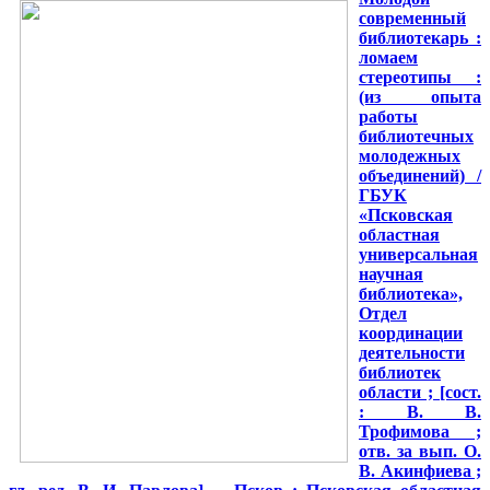
современный
библиотекарь :
ломаем
стереотипы :
(из опыта
работы
библиотечных
молодежных
объединений) /
ГБУК
«Псковская
областная
универсальная
научная
библиотека»,
Отдел
координации
деятельности
библиотек
области ; [сост.
: В. В.
Трофимова ;
отв. за вып. О.
В. Акинфиева ;