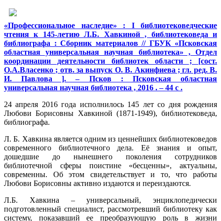
«Профессиональное наследие» : I библиотековедческие
чтения к 145-летию Л.Б. Хавкиной , библиотековеда и
библиографа : Сборник материалов // ГБУК «Псковская
областная универсальная научная библиотека» , Отдел
координации деятельности библиотек области ; [сост.
О.А.Власенко ; отв. за выпуск О. В. Акинфиева ; гл. ред. В.
И. Павлова ]. – Псков : Псковская областная
универсальная научная библиотека , 2016 . – 44 с .
24 апреля 2016 года исполнилось 145 лет со дня рождения
Любови Борисовны Хавкиной (1871-1949), библиотековеда,
библиографа.
Л. Б. Хавкина является одним из ценнейших библиотековедов
современного библиотечного дела. Её знания и опыт,
дошедшие до нынешнего поколения сотрудников
библиотечной сферы поистине «бесценны», актуальны,
современны. Об этом свидетельствует и то, что работы
Любови Борисовны активно издаются и переиздаются.
Л.Б. Хавкина – универсальный, энциклопедически
подготовленный специалист, рассмотревший библиотеку как
систему, показавший ее преобразующую роль в жизни