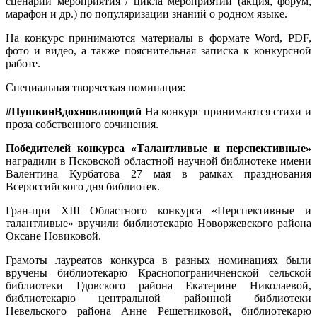
сценарии мероприятия / цикла мероприятий (акция, форум,
марафон и др.) по популяризации знаний о родном языке.
На конкурс принимаются материалы в формате Word, PDF,
фото и видео, а также пояснительная записка к конкурсной
работе.
Специальная творческая номинация:
#ПушкинВдохновляющий
На конкурс принимаются стихи и
проза собственного сочинения.
Победителей конкурса «Талантливые и перспективные»
наградили в Псковской областной научной библиотеке имени
Валентина Курбатова 27 мая в рамках празднования
Всероссийского дня библиотек.
Гран-при XIII Областного конкурса «Перспективные и
талантливые» вручили библиотекарю Новоржевского района
Оксане Новиковой.
Грамоты лауреатов конкурса в разных номинациях были
вручены библиотекарю Краснопограничненской сельской
библиотеки Гдовского района Екатерине Николаевой,
библиотекарю центральной районной библиотеки
Невельского района Анне Решетниковой, библиотекарю