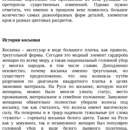
претерпела существенных изменений. Однако нужно
отметить, что именно в прошлом веке появилось большое
количество самых разнообразных форм деталей, элементов
кроя и разных цветовых расцветок.
История косынки
Косынка – аксессуар в виде большого платка, как правило,
треугольной формы. Сегодня это модный элемент гардероба
женщин по всему миру, а также национальный головной убор
у многих народов, в том числе славян. Доподлинно
неизвестно, почему косынка именно треугольная, но
существует предположение, что она возникла путём
разрезания по диагонали квадратного платка в целях
экономии материала. На Руси по косынке, которую носит
женщина, можно было многое узнать: статус, место
проживания, материальное и семейное положение. Замужние
женщины обязательно полностью убирали волосы под
косынку, так как считалось, что волосы имеют магическую
силу. На похороны и в траур надевали тужильные (от слова
«тужить» – горевать) косынки белого цвета. Также на Руси
как у замужних, так и незамужних женщин был популярен
головной убор в виде белого льняного полотенца,