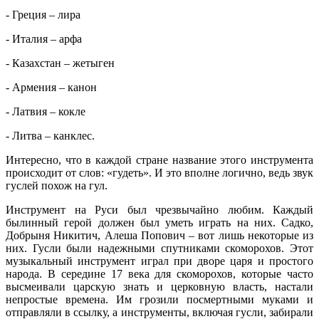
- Греция – лира
- Италия – арфа
- Казахстан – жетыген
- Армения – канон
- Латвия – кокле
- Литва – канклес.
Интересно, что в каждой стране название этого инструмента
происходит от слов: «гудеть». И это вполне логично, ведь звук
гуслей похож на гул.
Инструмент на Руси был чрезвычайно любим. Каждый
былинный герой должен был уметь играть на них. Садко,
Добрыня Никитич, Алеша Попович – вот лишь некоторые из
них. Гусли были надежными спутниками скоморохов. Этот
музыкальный инструмент играл при дворе царя и простого
народа. В середине 17 века для скоморохов, которые часто
высмеивали царскую знать и церковную власть, настали
непростые времена. Им грозили посмертными муками и
отправляли в ссылку, а инструменты, включая гусли, забирали