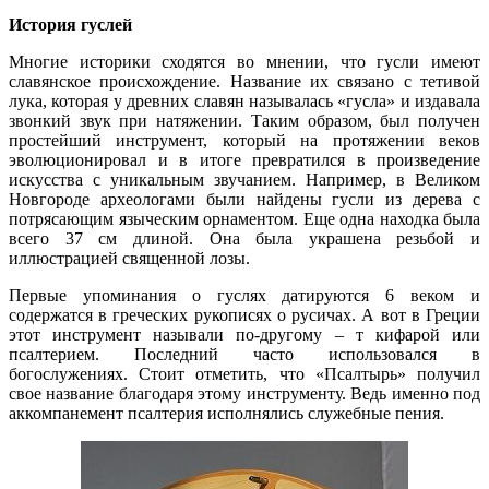
История гуслей
Многие историки сходятся во мнении, что гусли имеют
славянское происхождение. Название их связано с тетивой
лука, которая у древних славян называлась «гусла» и издавала
звонкий звук при натяжении. Таким образом, был получен
простейший инструмент, который на протяжении веков
эволюционировал и в итоге превратился в произведение
искусства с уникальным звучанием. Например, в Великом
Новгороде археологами были найдены гусли из дерева с
потрясающим языческим орнаментом. Еще одна находка была
всего 37 см длиной. Она была украшена резьбой и
иллюстрацией священной лозы.
Первые упоминания о гуслях датируются 6 веком и
содержатся в греческих рукописях о русичах. А вот в Греции
этот инструмент называли по-другому – т кифарой или
псалтерием. Последний часто использовался в
богослужениях. Стоит отметить, что «Псалтырь» получил
свое название благодаря этому инструменту. Ведь именно под
аккомпанемент псалтерия исполнялись служебные пения.