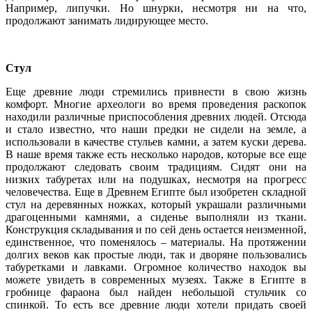
Например, липучки. Но шнурки, несмотря ни на что,
продолжают занимать лидирующее место.
Стул
Еще древние люди стремились привнести в свою жизнь
комфорт. Многие археологи во время проведения раскопок
находили различные приспособления древних людей. Отсюда
и стало известно, что наши предки не сидели на земле, а
использовали в качестве стульев камни, а затем куски дерева.
В наше время также есть несколько народов, которые все еще
продолжают следовать своим традициям. Сидят они на
низких табуретах или на подушках, несмотря на прогресс
человечества. Еще в Древнем Египте был изобретен складной
стул на деревянных ножках, который украшали различными
драгоценными камнями, а сиденье выполняли из ткани.
Конструкция складывания и по сей день остается неизменной,
единственное, что поменялось – материалы. На протяжении
долгих веков как простые люди, так и дворяне пользовались
табуретками и лавками. Огромное количество находок вы
можете увидеть в современных музеях. Также в Египте в
гробнице фараона был найден небольшой стульчик со
спинкой. То есть все древние люди хотели придать своей