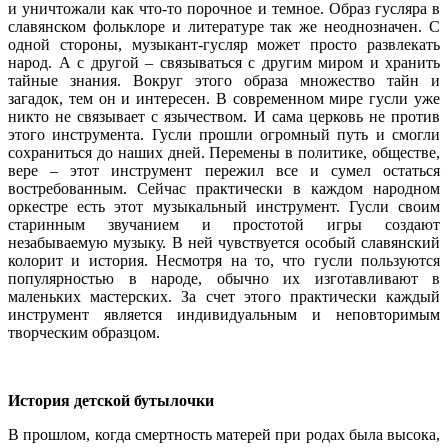
и уничтожали как что-то порочное и темное. Образ гусляра в
славянском фольклоре и литературе так же неоднозначен. С
одной стороны, музыкант-гусляр может просто развлекать
народ. А с другой – связываться с другим миром и хранить
тайные знания. Вокруг этого образа множество тайн и
загадок, тем он и интересен. В современном мире гусли уже
никто не связывает с язычеством. И сама церковь не против
этого инструмента. Гусли прошли огромный путь и смогли
сохраниться до наших дней. Перемены в политике, обществе,
вере – этот инструмент пережил все и сумел остаться
востребованным. Сейчас практически в каждом народном
оркестре есть этот музыкальный инструмент. Гусли своим
старинным звучанием и простотой игры создают
незабываемую музыку. В ней чувствуется особый славянский
колорит и история. Несмотря на то, что гусли пользуются
популярностью в народе, обычно их изготавливают в
маленьких мастерских. За счет этого практически каждый
инструмент является индивидуальным и неповторимым
творческим образцом.
История детской бутылочки
В прошлом, когда смертность матерей при родах была высока,