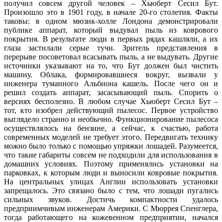
получил совсем другой человек – Хьюберт Сесил Бут.
Произошло это в 1901 году, в начале 20-го столетия. Факты
таковы: в одном мюзик-холле Лондона демонстрировали
публике аппарат, который выдувал пыль из коврового
покрытия. В результате люди в первых рядах кашляли, а их
глаза застилали серые тучи. Зритель представления в
перерыве посоветовал всасывать пыль, а не выдувать. Другие
источники указывают на то, что Бут должен был чистить
машину. Облака, формировавшиеся вокруг, вызвали у
инженера туманного Альбиона кашель. После чего он и
решил создать аппарат, засасывающий пыль. Спорить о
версиях бесполезно. В любом случае Хьюберт Сесил Бут –
тот, кто изобрел действующий пылесос. Первое устройство
выглядело странно и необычно. Функционирование пылесоса
осуществлялось на бензине, а сейчас, к счастью, работа
современных моделей не требует этого. Передвигать технику
можно было только с помощью упряжки лошадей. Разумеется,
что такие габариты совсем не подходили для использования в
домашних условиях. Поэтому применялись установки на
парковках, к которым люди и выносили ковровые покрытия.
На центральных улицах Англии использовать установки
запрещалось. Это связано было с тем, что лошади пугались
сильных звуков. Достичь компактности удалось
предприимчивым инженерам Америки. С Мюррея Спенглера,
тогда работающего на кожевенном предприятии, начался