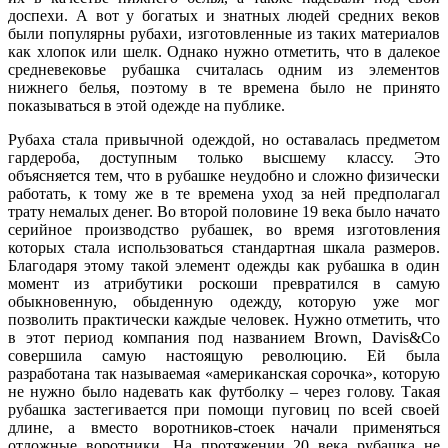
доспехи. А вот у богатых и знатных людей средних веков
были популярны рубахи, изготовленные из таких материалов
как хлопок или шелк. Однако нужно отметить, что в далекое
средневековье рубашка считалась одним из элементов
нижнего белья, поэтому в те времена было не принято
показываться в этой одежде на публике.
Рубаха стала привычной одеждой, но оставалась предметом
гардероба, доступным только высшему классу. Это
объясняется тем, что в рубашке неудобно и сложно физически
работать, к тому же в те времена уход за ней предполагал
трату немалых денег. Во второй половине 19 века было начато
серийное производство рубашек, во время изготовления
которых стала использоваться стандартная шкала размеров.
Благодаря этому такой элемент одежды как рубашка в один
момент из атрибутики роскоши превратился в самую
обыкновенную, обыденную одежду, которую уже мог
позволить практически каждые человек. Нужно отметить, что
в этот период компания под названием Brown, Davis&Co
совершила самую настоящую революцию. Ей была
разработана так называемая «американская сорочка», которую
не нужно было надевать как футболку – через голову. Такая
рубашка застегивается при помощи пуговиц по всей своей
длине, а вместо воротников-стоек начали применяться
отложные воротники. На протяжении 20 века рубашка не