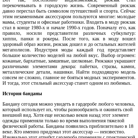
перекочевывать в городскую жизнь. Современный рюкзак
давно перестал быть символом путешествий и спорта. Сейчас
этим незаменимым аксессуаром пользуются многие: молодые
мамы, студенты и офисные работники. Входить в моду рюкзак
стал в конце 1980-х и начале 1990-х годов. Поначалу его, как
правило, носили представители различных субкультур:
хиппи, панки и рокеры. После того, как в моду вошел
здоровый образ жизни, рюкзак дошел и до остальных жителей
мегаполисов. Индустрия моды каждый год представляет
большое количество моделей на любой вкус. Выбор огромен:
кожаные, бархатные, замшевые, шелковые. Рюкзаки украшают
различными элементами декора: пайетки, стразы, камни,
металлические детали, нашивки. Найти подходящую модель
совсем не сложно, главное не бояться модных экспериментов.
И тогда, этот стильный аксессуар станет одним из любимых.
История банданы
Бандану сегодня можно увидеть в гардеробе любого человека,
который использует их, чтобы разнообразить и оживить свой
внешний вид. Хотя еще несколько веков назад этот элемент
одежды применяли только во время выполнения тяжелой
физической работы. Банданы появились приблизительно в 18
веке. Кто именно придумал этот аксессуар — неизвестно.
Изначально этот атрибут гардероба применяли с практической