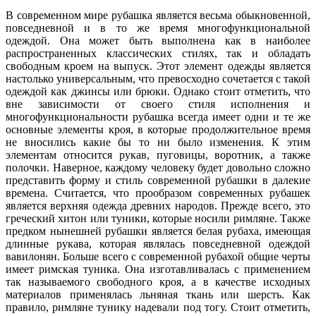
В современном мире рубашка является весьма обыкновенной,
повседневной и в то же время многофункциональной
одеждой. Она может быть выполнена как в наиболее
распространенных классических стилях, так и обладать
свободным кроем на выпуск. Этот элемент одежды является
настолько универсальным, что превосходно сочетается с такой
одеждой как джинсы или брюки. Однако стоит отметить, что
вне зависимости от своего стиля исполнения и
многофункциональности рубашка всегда имеет одни и те же
основные элементы кроя, в которые продолжительное время
не вносились какие бы то ни было изменения. К этим
элементам относится рукав, пуговицы, воротник, а также
полочки. Наверное, каждому человеку будет довольно сложно
представить форму и стиль современной рубашки в далекие
времена. Считается, что прообразом современных рубашек
является верхняя одежда древних народов. Прежде всего, это
греческий хитон или туники, которые носили римляне. Также
предком нынешней рубашки является белая рубаха, имеющая
длинные рукава, которая являлась повседневной одеждой
вавилонян. Больше всего с современной рубахой общие черты
имеет римская туника. Она изготавливалась с применением
так называемого свободного кроя, а в качестве исходных
материалов применялась льняная ткань или шерсть. Как
правило, римляне тунику надевали под тогу. Стоит отметить,