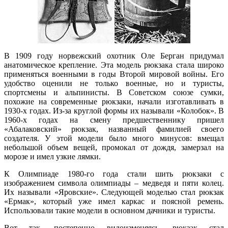
В 1909 году норвежский охотник Оле Берган придумал
анатомическое крепление. Эта модель рюкзака стала широко
применяться военными в годы Второй мировой войны. Его
удобство оценили не только военные, но и туристы,
спортсмены и альпинисты. В Советском союзе сумки,
похожие на современные рюкзаки, начали изготавливать в
1930-х годах. Из-за круглой формы их называли «Колобок». В
1960-х годах на смену предшественнику пришел
«Абалаковский» рюкзак, названный фамилией своего
создателя. У этой модели было много минусов: вмещал
небольшой объем вещей, промокал от дождя, замерзал на
морозе и имел узкие лямки.
К Олимпиаде 1980-го года стали шить рюкзаки с
изображением символа олимпиады – медведя и пяти колец.
Их называли «Яровские». Следующей моделью стал рюкзак
«Ермак», который уже имел каркас и поясной ремень.
Использовали такие модели в основном дачники и туристы.
Вот так, постепенно видоизменяясь, рюкзак стал