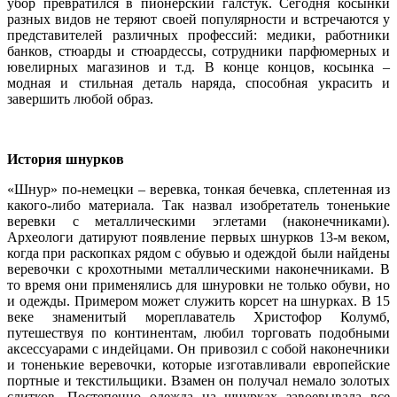
убор превратился в пионерский галстук. Сегодня косынки
разных видов не теряют своей популярности и встречаются у
представителей различных профессий: медики, работники
банков, стюарды и стюардессы, сотрудники парфюмерных и
ювелирных магазинов и т.д. В конце концов, косынка –
модная и стильная деталь наряда, способная украсить и
завершить любой образ.
История шнурков
«Шнур» по-немецки – веревка, тонкая бечевка, сплетенная из
какого-либо материала. Так назвал изобретатель тоненькие
веревки с металлическими эглетами (наконечниками).
Археологи датируют появление первых шнурков 13-м веком,
когда при раскопках рядом с обувью и одеждой были найдены
веревочки с крохотными металлическими наконечниками. В
то время они применялись для шнуровки не только обуви, но
и одежды. Примером может служить корсет на шнурках. В 15
веке знаменитый мореплаватель Христофор Колумб,
путешествуя по континентам, любил торговать подобными
аксессуарами с индейцами. Он привозил с собой наконечники
и тоненькие веревочки, которые изготавливали европейские
портные и текстильщики. Взамен он получал немало золотых
слитков. Постепенно одежда на шнурках завоевывала все