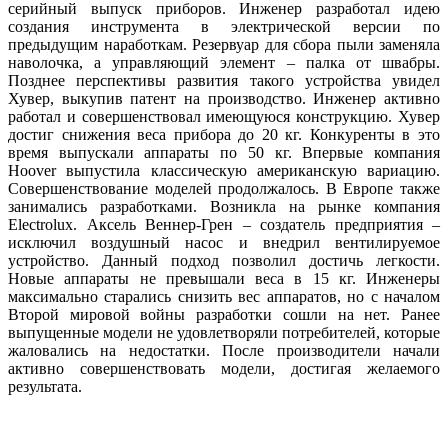
серийный выпуск приборов. Инженер разработал идею
создания инструмента в электрической версии по
предыдущим наработкам. Резервуар для сбора пыли заменяла
наволочка, а управляющий элемент – палка от швабры.
Позднее перспективы развития такого устройства увидел
Хувер, выкупив патент на производство. Инженер активно
работал и совершенствовал имеющуюся конструкцию. Хувер
достиг снижения веса прибора до 20 кг. Конкуренты в это
время выпускали аппараты по 50 кг. Впервые компания
Hoover выпустила классическую американскую вариацию.
Совершенствование моделей продолжалось. В Европе также
занимались разработками. Возникла на рынке компания
Electrolux. Аксель Веннер-Грен – создатель предприятия –
исключил воздушный насос и внедрил вентилируемое
устройство. Данный подход позволил достичь легкости.
Новые аппараты не превышали веса в 15 кг. Инженеры
максимально старались снизить вес аппаратов, но с началом
Второй мировой войны разработки сошли на нет. Ранее
выпущенные модели не удовлетворяли потребителей, которые
жаловались на недостатки. После производители начали
активно совершенствовать модели, достигая желаемого
результата.