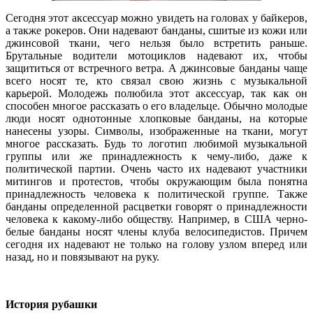
Сегодня этот аксессуар можно увидеть на головах у байкеров,
а также рокеров. Они надевают банданы, сшитые из кожи или
джинсовой ткани, чего нельзя было встретить раньше.
Брутальные водители мотоциклов надевают их, чтобы
защититься от встречного ветра. А джинсовые банданы чаще
всего носят те, кто связал свою жизнь с музыкальной
карьерой. Молодежь полюбила этот аксессуар, так как он
способен многое рассказать о его владельце. Обычно молодые
люди носят однотонные хлопковые банданы, на которые
нанесены узоры. Символы, изображенные на ткани, могут
многое рассказать. Будь то логотип любимой музыкальной
группы или же принадлежность к чему-либо, даже к
политической партии. Очень часто их надевают участники
митингов и протестов, чтобы окружающим была понятна
принадлежность человека к политической группе. Также
банданы определенной расцветки говорят о принадлежности
человека к какому-либо обществу. Например, в США черно-
белые банданы носят члены клуба велосипедистов. Причем
сегодня их надевают не только на голову узлом вперед или
назад, но и повязывают на руку.
История рубашки