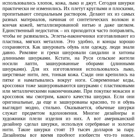
использовались хлопок, кожа, лыко и джут. Сегодня шнурки
практически не изменились. Их плетут круглыми и плоскими,
пропитывают специальным раствором. Делают их из самых
разных материалов, начиная от синтетических волокон и
кончая кожей, металлизированной нитью и даже шелком.
Единственный недостаток – их приходится часто поправлять,
чтобы не развязались. Эглеты-наконечники изготавливают из
пластика, мягких металлов. Это удобно, и концы хорошо
сохраняются. Как шнуровать обувь или одежду, люди знали
давно. Римляне и греки шнуровали сандалии и хитоны
длинными шнурками. Кстати, на Руси сельские жители
носили лапти, зашнурованные оборами (длинными
шнурками). Для их изготовления использовалось лыко,
шерстяные нити, лен, тонкая кожа. Сзади они крепились на
пятке и наматывались вокруг ноги. Современные кеды,
кроссовки тоже зашнуровываются шнурками с пластиковыми
или металлическими наконечниками. При покупке мокасин и
кроссовок мы смотрим, какого качества шнурки. Если они
оригинальные, да еще и зашнурованы красиво, то и обувь
выглядит модно, стильно. Оказывается, обычные шнурки
служат предметом вдохновения. Многие дизайнеры и
художники плели изделия из них. А вот американский
дизайнер сделал шнурки, используя серебряные и золотые
нити. Такие шнурки стоят 19 тысяч долларов за пару.
Дизайнеры все время пробуют изобрести что-то новое.