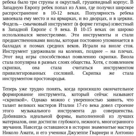
ребека было три струны и округлый, грушевидный корпус. В
Западную Европу ребек попал из Азии, где получил широкое
распространение в 10-12 веках. Популярность ребека
завоевала ему место и на ярмарках, и во дворцах, и в церкви.
Фидель – смычковый инструмент (в форме гитары) известный
в Западной Европе с 9 века. В 10-15 веках он широко
использовался менестрелями. Эти инструменты и стали
предшественниками виолы, которая постоянно упоминается в
балладах и поэмах средних веков. Играли на виоле стоя.
Инструмент удерживали на коленях, позднее – на плечах.
Этот вид игры способствовал появлению скрипки. Виола
стала популярна в разных слоях общества. Хотя, с появлением
скрипки, она стала считаться инструментом
привилегированных сословий. Скрипка же стала
инструментом простонародья.
Теперь уже трудно понять, когда произошло окончательное
формирование инструмента, который сейчас называют
«скрипкой». Однако можно с уверенностью заявить, что
талант великих мастеров Италии 17-го века довел строение
этого музыкального инструмента до совершенства.
Добившись идеальной формы, выполненной из лучших
материалов, они достигли глубокого, нежного, многогранного
звучания. Навсегда оставшиеся в истории знаменитые мастера
Николо Амати, и его ученики Джузеппе Гварнери и Антонио