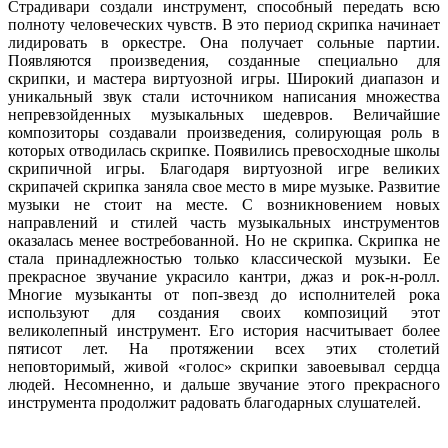
Страдивари создали инструмент, способный передать всю
полноту человеческих чувств. В это период скрипка начинает
лидировать в оркестре. Она получает сольные партии.
Появляются произведения, созданные специально для
скрипки, и мастера виртуозной игры. Широкий диапазон и
уникальный звук стали источником написания множества
непревзойденных музыкальных шедевров. Величайшие
композиторы создавали произведения, солирующая роль в
которых отводилась скрипке. Появились превосходные школы
скрипичной игры. Благодаря виртуозной игре великих
скрипачей скрипка заняла свое место в мире музыке. Развитие
музыки не стоит на месте. С возникновением новых
направлений и стилей часть музыкальных инструментов
оказалась менее востребованной. Но не скрипка. Скрипка не
стала принадлежностью только классической музыки. Ее
прекрасное звучание украсило кантри, джаз и рок-н-ролл.
Многие музыканты от поп-звезд до исполнителей рока
используют для создания своих композиций этот
великолепный инструмент. Его история насчитывает более
пятисот лет. На протяжении всех этих столетий
неповторимый, живой «голос» скрипки завоевывал сердца
людей. Несомненно, и дальше звучание этого прекрасного
инструмента продолжит радовать благодарных слушателей.