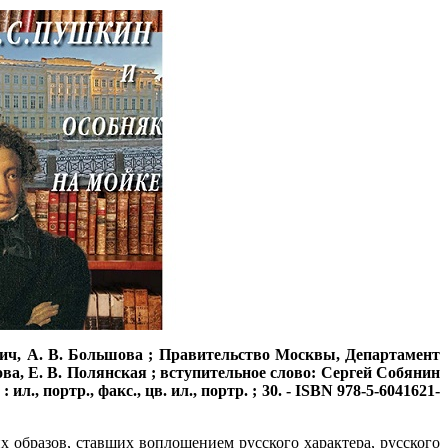
евич, А. В. Большова ; Правительство Москвы, Департамент
ва, Е. В. Полянская ; вступительное слово: Сергей Собянин
л., портр., факс., цв. ил., портр. ; 30. - ISBN 978-5-6041621-
х образов, ставших воплощением русского характера, русского