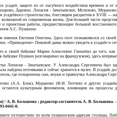
их усадеб, защите их от пагубного воздействия времени и от 
харово, Даровое, Лопасня - Зачатьевское, Мелихово, Мураново
 усадебного строительства, блестящим расцветом в XVIII — на
а возможной их современная жизнь. Для большей части предста
ие и проектные работы, предшествующие большой восстановите
менем А.С. Пушкина:
м имения Евгения Онегина. Здесь поэт познакомился со своей
на. «Привидение» Пиковой дамы можно увидеть в усадьбе и сег
то к своей бабушке Марии Алексеевне Ганнибал до того, как 
к к бабушке Пушкин разговаривал на французском), здесь впервы
е Лопасня - Зачатьевское. У Александра Сергеевича был зде
ыла найдена потомками и сейчас хранится в музее. В усадьбе дол
поль, где похоронены сын, внуки и правнучка Александра Серг
атово (А.А. Блок), Мураново (Ф.И. Тютчев) и другие усадь
ы остаются культурным феноменом, влияющим на процессы ду
 / А. В. Большова ; редактор-составитель А. В. Большова. -
493-0441-0.
ршите путешествие по всем пушкинским адресам столицы. Побыв