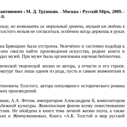
тинович ; М. Д. Трушкин. - Москва : Русскiй Мiръ, 2009. -
-9.
ьзу, но возвышать их моральный уровень, внушая им любовь к
стого нельзя не согласиться, особенно когда держишь в руках
на Брянщине была отстроена. Увлечённо и системно подойдя к
они смогли найти произведения искусства, редкие книги и
здал музей. При музее была организована научная библиотека.
ческой творческой жизни ее автора, а отчасти и его героев.
раматург был лишь одним из рода, пусть и самым знаменитым в
тиновича Толстого, автора популярного исторического романа
ских произведений.
вым, А.А. Фетом, императором Александром II, композитором
арубежной культуры. Живописным фоном всему повествованию
тлив. Не обойдена в книге тема личной жизни поэта, а также
ских и Жемчужниковых. Книга «А.К. Толстой и мир русской