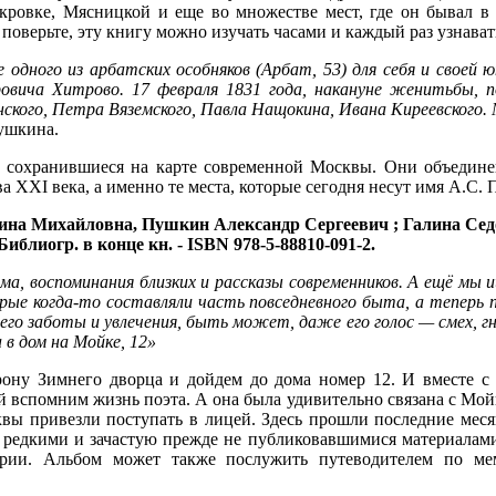
кровке, Мясницкой и еще во множестве мест, где он бывал в
оверьте, эту книгу можно изучать часами и каждый раз узнавать
 одного из арбатских особняков (Арбат, 53) для себя и свое
овича Хитрово. 17 февраля 1831 года, накануне женитьбы, п
нского, Петра Вяземского, Павла Нащокина, Ивана Киреевского
ушкина.
, сохранившиеся на карте современной Москвы. Они объедине
 ХХI века, а именно те места, которые сегодня несут имя А.С.
а Михайловна, Пушкин Александр Сергеевич ; Галина Седова. - 
Библиогр. в конце кн. - ISBN 978-5-88810-091-2.
а, воспоминания близких и рассказы современников. А ещё мы ищ
орые когда-то составляли часть повседневного быта, а теперь 
 его заботы и увлечения, быть может, даже его голос — смех, г
 в дом на Мойке, 12»
рону Зимнего дворца и дойдем до дома номер 12. И вместе 
вспомним жизнь поэта. А она была удивительно связана с Мойко
квы привезли поступать в лицей. Здесь прошли последние меся
е редкими и зачастую прежде не публиковавшимися материалами
рии. Альбом может также послужить путеводителем по мем