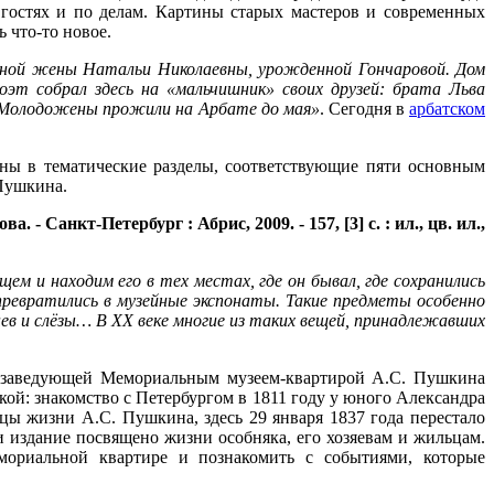
 гостях и по делам. Картины старых мастеров и современных
 что-то новое.
й юной жены Натальи Николаевны, урожденной Гончаровой. Дом
оэт собрал здесь на «мальчишник» своих друзей: брата Льва
. Молодожены прожили на Арбате до мая»
. Сегодня в
арбатском
ны в тематические разделы, соответствующие пяти основным
 Пушкина.
Санкт-Петербург : Абрис, 2009. - 157, [3] с. : ил., цв. ил.,
ем и находим его в тех местах, где он бывал, где сохранились
превратились в музейные экспонаты. Такие предметы особенно
нев и слёзы… В XX веке многие из таких вещей, принадлежавших
с заведующей Мемориальным музеем-квартирой А.С. Пушкина
й: знакомство с Петербургом в 1811 году у юного Александра
цы жизни А.С. Пушкина, здесь 29 января 1837 года перестало
 издание посвящено жизни особняка, его хозяевам и жильцам.
ориальной квартире и познакомить с событиями, которые