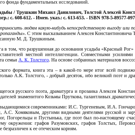
ого фонда фундаментальных исследований.
адьбы / Трушкин Михаил Данилович, Толстой Алексей Констан
гр.: с. 608-612. - Имен. указ.: с. 613-653. - ISBN 978-5-89577-097
риносить людям какую-нибудь непосредственную выгоду или пол
пропаганды».
С этим высказыванием Алексея Константиновича Тол
писанную М. Д. Трушкиным.
а в том, что разрушенная до основания усадьба «Красный Рог» 
дставителей местной интеллигенции. Совместными усилиями 
ыта семьи
А. К. Толстого
. На основе собранных материалов воссо
кого формата, книга эта – в какой-то мере итог всей подвижни
 только А.К. Толстого, - добрый десяток, ибо великий поэт и д
щегося русского поэта, драматурга и прозаика Алексея Констан
здателей знаменитого Козьмы Пруткова, талантливых драматиче
 выдающимися современниками: И.С. Тургеневым, И.А. Гончаро
и, А.С. Хомяковым, другими видными деятелями русской и з
ог, Погорельцы и Пустынька, где поэт был по-настоящему счас
ему окружения: графов Разумовских, графов Толстых, Перов
 безразличен к ее отеческим корням.