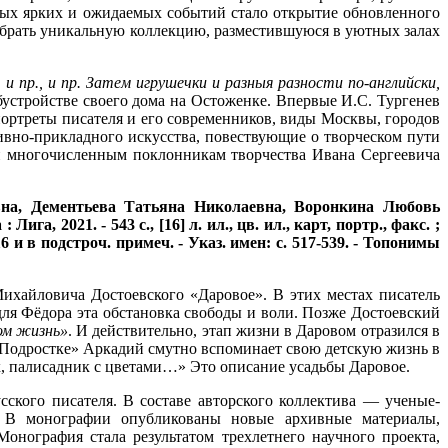
мых ярких и ожидаемых событий стало открытие обновленного
 собрать уникальную коллекцию, разместившуюся в уютных залах
 и пр., и пр. Затем игрушечки и разныя разности по-английски,
бустройстве своего дома на Остоженке. Впервые И.С. Тургенев
 портреты писателя и его современников, виды Москвы, городов
ивно-прикладного искусства, повествующие о творческом пути
сен многочисленным поклонникам творчества Ивана Сергеевича
вна, Дементьева Татьяна Николаевна, Воронкина Любовь
га, 2021. - 543 с., [16] л. ил., цв. ил., карт, портр., факс. ;
 и в подстроч. примеч. - Указ. имен: с. 517-539. - Топонимы
ихайловича Достоевского «Даровое». В этих местах писатель
 для Фёдора эта обстановка свободы и воли. Позже Достоевский
том жизнь»
. И действительно, этап жизни в Даровом отразился в
«Подростке» Аркадий смутно вспоминает свою детскую жизнь в
х, палисадник с цветами…» Это описание усадьбы Даровое.
кого писателя. В составе авторского коллектива — ученые-
». В монографии опубликованы новые архивные материалы,
нография стала результатом трехлетнего научного проекта,