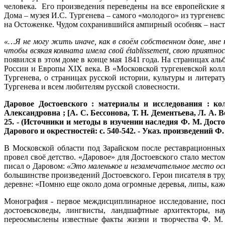
человека. Его произведения переведены на все европейские
Дома – музея И.С. Тургенева – самого «молодого» из тургенев
на Остоженке. Чудом сохранившийся ампирный особняк – нас
«…Я не могу жить иначе, как в своём собственном доме, мне на
чтобы всякая комната имела свой établissement, свою приятно
появился в этом доме в конце мая 1841 года. На страницах ал
России и Европы XIX века. В «Московской тургеневской колл
Тургенева, о страницах русской истории, культуры и литера
Тургенева и всем любителям русской словесности.
Даровое Достоевского : материалы и исследования : к
Александровна ; [А. С. Бессонова, Т. Н. Дементьева, Л. А. Воро
25. - (Источники и методы в изучении наследия Ф. М. Достое
Дарового и окрестностей: с. 540-542. - Указ. произведений Ф. 
В Московской области под Зарайском после реставрационных
провел своё детство. «Даровое» для Достоевского стало место
писал о Даровом:
«Это маленькое и незамечательное место ост
большинстве произведений Достоевского. Герои писателя в т
деревне: «Помню еще около дома огромные деревья, липы, каж
Монография - первое междисциплинарное исследование, пос
достоевсковеды, лингвисты, ландшафтные архитекторы, н
переосмыслены известные факты жизни и творчества Ф. М. 