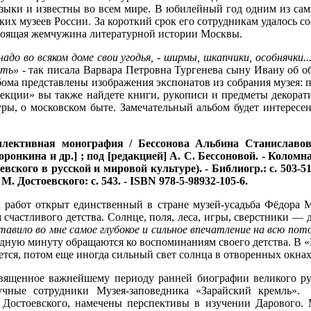
 языки и известны во всем мире. В юбилейный год одним из са
ских музеев России. За короткий срок его сотрудникам удалось
тоящая жемчужина литературной истории Москвы.
до во всяком доме свои угодья, - ширмы, шкапчики, особнячки...
сть»
- так писала Варвара Петровна Тургенева сыну Ивану об о
ьбома представлены изображения экспонатов из собрания музея:
екции» вы также найдете книги, рукописи и предметы декорат
туры, о московском быте. Замечательный альбом будет интере
оллективная монография / Бессонова Альбина Станиславо
нкина и др.] ; под [редакцией] А. С. Бессоновой. - Коломна : Ли
вского в русской и мировой культуре). - Библиогр.: с. 503-516
М. Достоевского: с. 543. - ISBN 978-5-98932-105-6.
 работ открыт единственный в стране музей-усадьба Фёдора М
м счастливого детства. Солнце, поля, леса, игры, сверстники —
авило во мне самое глубокое и сильное впечатление на всю по
рудную минуту обращаются ко воспоминаниям своего детства. В 
ется, потом еще иногда сильный свет солнца в отворенных окна
вященное важнейшему периоду ранней биографии великого русс
аучные сотрудники Музея-заповедника «Зарайский кремль
Достоевского, намечены перспективы в изучении Дарового. Мо