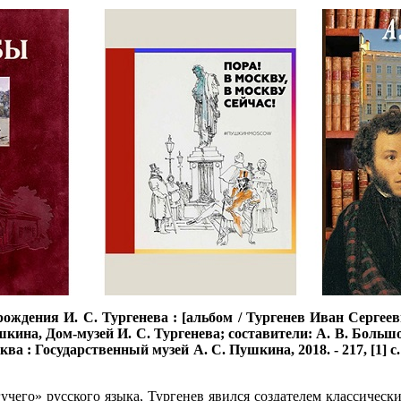
рождения И. С. Тургенева : [альбом / Тургенев Иван Серге
ина, Дом-музей И. С. Тургенева; составители: А. В. Большо
: Государственный музей А. С. Пушкина, 2018. - 217, [1] с. : и
его» русского языка, Тургенев явился создателем классически