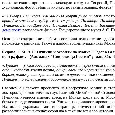
после венчания привез свою молодую жену, на Тверской, По
художников, фотографии и множество занимательных фактов – п
«23 января 1831 года Пушкин снял квартиру во втором этаже
принадлежал семье губернского секретаря Никанора Никанор
Пушкина, Дениса Давыдова, Николая Языкова, Евгения Бараты
доме поэта
расположен филиал Государственного музея А.С. П
Основное содержание альбома составили пушкинские адреса
московским районам. Также в альбом вошла пушкинская Москва
Седова, Г. М. А.С. Пушкин и особняк на Мойке / Седова Галин
портр., факс. - (Альманах "Сокровища России" ; вып. 86). - 
«Пушкин — у каждого «свой», познаваемый через стихи и письм
следы недолгой жизни поэта, открываем его через вещи, кот
дороги, потому что хранят в памяти привычки своего хозяина,
Пушкину, по воле музейных работников вернулись на свои места
Свернем с Невского проспекта на набережную Мойки в сто
доктором филологических наук Галиной Михайловной Седовой 
Пушкина началось именно здесь, на Мойке, когда его из Мос
биться сердце великого поэта. Уникальное, иллюстрированно
Их имена украшают многие страницы отечественной исто
разворачивались в стенах особняка в течение всей его истории.