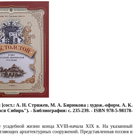
ост.: А. Н. Стрижев, М. А. Бирюкова ; худож.-оформ. А. К.
 вся Сибирь"). - Библиография: с. 235-239. - ISBN 978-5-98178-
 усадебной жизни конца ХVIII-начала ХIХ в. На указанный
атляющих архитектурных сооружений. Представленная поэзия и