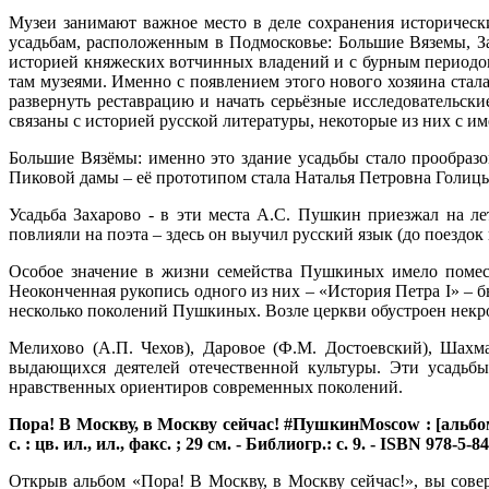
Музеи занимают важное место в деле сохранения историческ
усадьбам, расположенным в Подмосковье: Большие Вяземы, За
историей княжеских вотчинных владений и с бурным периодом
там музеями. Именно с появлением этого нового хозяина стал
развернуть реставрацию и начать серьёзные исследовательск
связаны с историей русской литературы, некоторые из них с и
Большие Вязёмы: именно это здание усадьбы стало прообразо
Пиковой дамы – её прототипом стала Наталья Петровна Голицы
Усадьба Захарово - в эти места А.С. Пушкин приезжал на ле
повлияли на поэта – здесь он выучил русский язык (до поездо
Особое значение в жизни семейства Пушкиных имело поместь
Неоконченная рукопись одного из них – «История Петра I» – б
несколько поколений Пушкиных. Возле церкви обустроен некро
Мелихово (А.П. Чехов), Даровое (Ф.М. Достоевский), Шахм
выдающихся деятелей отечественной культуры. Эти усадьб
нравственных ориентиров современных поколений.
Пора! В Москву, в Москву сейчас! #ПушкинMoscow : [альбом]
с. : цв. ил., ил., факс. ; 29 см. - Библиогр.: с. 9. - ISBN 978-5-8
Открыв альбом «Пора! В Москву, в Москву сейчас!», вы сове