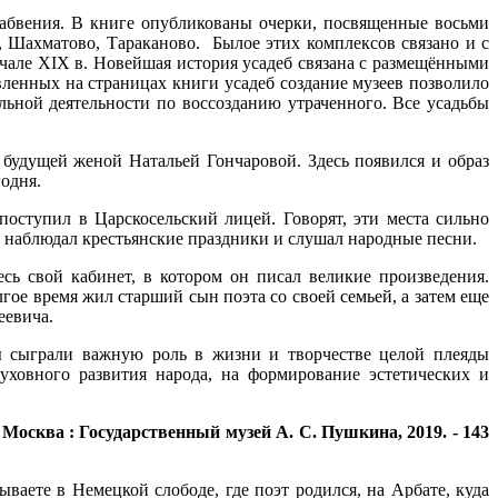
забвения. В книге опубликованы очерки, посвященные восьми
, Шахматово, Тараканово. Былое этих комплексов связано и с
чале XIX в. Новейшая история усадеб связана с размещёнными
вленных на страницах книги усадеб создание музеев позволило
льной деятельности по воссозданию утраченного. Все усадьбы
 будущей женой Натальей Гончаровой. Здесь появился и образ
одня.
поступил в Царскоcельский лицей. Говорят, эти места сильно
е наблюдал крестьянские праздники и слушал народные песни.
сь свой кабинет, в котором он писал великие произведения.
гое время жил старший сын поэта со своей семьей, а затем еще
еевича.
бы сыграли важную роль в жизни и творчестве целой плеяды
ховного развития народа, на формирование эстетических и
 Москва : Государственный музей А. С. Пушкина, 2019. - 143
аете в Немецкой слободе, где поэт родился, на Арбате, куда