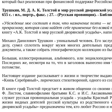
который был реализован при финансовой поддержке Российск
Трушкин, М. Д. А. К. Толстой и мир русской дворянской ус
655 с. : ил., портр., факс. ; 27. - (Русская провинция). - Библио
«Убеждение мое состоит в том, что назначение поэта — не п
прекрасному, которая сама найдет себе применение без всякой 
книгу «А.К. Толстой и мир русской дворянской усадьбы», на
Михаил Данилович Трушкин - уникальный человек. Его заслуг
делу, сумел сплотить вокруг музея многих деятельных пре
документы, а также собрать этнографическую коллекцию из б
Большая, иллюстрированная, альбомного, или энциклопедичес
Последних же, несмотря на то, что в заголовок вынесено имя
потомстве.
Настоящее издание рассказывает о жизни и творчестве выдаю
«Князь Серебряный», лирических стихотворений, одного из со
В книге граф Толстой предстает в живом общении со своими
Ф. Листом, славянофилами братьями К.С. и И.С. Аксаковым
служит русская провинциальная усадьба - усадьбы Красный Р
жизни видных деятелей русской культуры из родственного 
дворянской усадьбы» предназначена тем, кто любит Россию и не