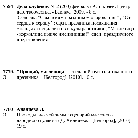
7594
Дела клубные
. № 2 (200) февраль / Алт. краев. Центр
нар. творчества. - Барнаул, 2009. - 8 с.
Содерж.: "С женским праздником очарования!" ; "От
сердца к сердцу" : сцен. праздника посвящения
молодых специалистов в культработники ; "Масленица
- кормилица нынче именинница!" :сцен. праздничного
представления.
7779-
"Прощай, масленица"
: сценарий театрализованного
Э
праздника. - [Белгород], [2010]. - 6 с.
7780-
Ананиева Д.
Э
Проводы русской зимы : сценарий массового
народного гуляния / Д. Ананиева. - [Белгород], [2010]. -
19 с.