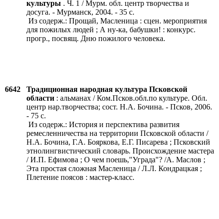
культуры
. Ч. 1 / Мурм. обл. центр творчества и
досуга. - Мурманск, 2004. - 35 с.
Из содерж.: Прощай, Масленица : сцен. мероприятия
для пожилых людей ; А ну-ка, бабушки! : конкурс.
прогр., посвящ. Дню пожилого человека.
6642
Традиционная народная культура Псковской
области
: альманах / Ком.Псков.обл.по культуре. Обл.
центр нар.творчества; сост. Н.А. Бочина. - Псков, 2006.
- 75 с.
Из содерж.: История и перспектива развития
ремесленничества на территории Псковской области /
Н.А. Бочина, Г.А. Бояркова, Е.Г. Писарева ; Псковский
этнолингвистический словарь. Происхождение мастера
/ И.П. Ефимова ; О чем поешь,"Уграда"? /А. Маслов ;
Эта простая сложная Масленица / Л.Л. Кондрацкая ;
Плетение поясов : мастер-класс.