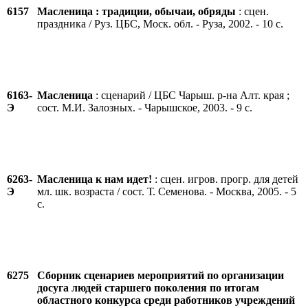
6157
Масленица : традиции, обычаи, обряды
: сцен.
праздника / Руз. ЦБС, Моск. обл. - Руза, 2002. - 10 с.
6163-
Масленица
: сценарий / ЦБС Чарыш. р-на Алт. края ;
Э
сост. М.И. Залозных. - Чарышское, 2003. - 9 с.
6263-
Масленица к нам идет!
: сцен. игров. прогр. для детей
Э
мл. шк. возраста / сост. Т. Семенова. - Москва, 2005. - 5
с.
6275
Сборник сценариев мероприятий по организации
досуга людей старшего поколения по итогам
областного конкурса среди работников учреждений