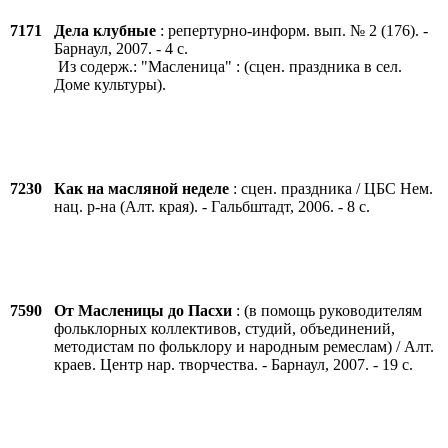
7171
Дела клубные
: репертурно-информ. вып. № 2 (176). -
Барнаул, 2007. - 4 с.
Из содерж.: "Масленица" : (сцен. праздника в сел.
Доме культуры).
7230
Как на масляной неделе
: сцен. праздника / ЦБС Нем.
нац. р-на (Алт. края). - Гальбштадт, 2006. - 8 с.
7590
От Масленицы до Пасхи
: (в помощь руководителям
фольклорных коллективов, студий, объединений,
методистам по фольклору и народным ремеслам) / Алт.
краев. Центр нар. творчества. - Барнаул, 2007. - 19 с.