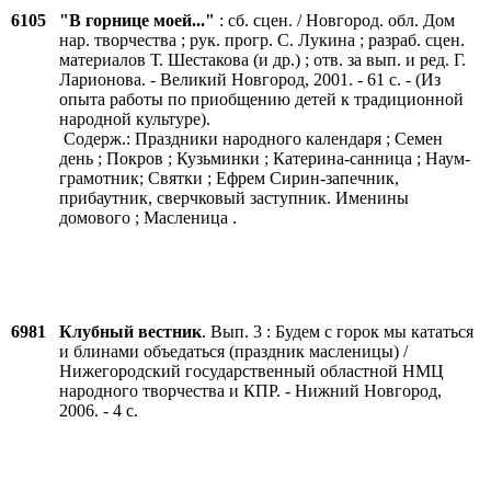
6105
"В горнице моей..."
: сб. сцен. / Новгород. обл. Дом
нар. творчества ; рук. прогр. С. Лукина ; разраб. сцен.
материалов Т. Шестакова (и др.) ; отв. за вып. и ред. Г.
Ларионова. - Великий Новгород, 2001. - 61 с. - (Из
опыта работы по приобщению детей к традиционной
народной культуре).
Содерж.: Праздники народного календаря ; Семен
день ; Покров ; Кузьминки ; Катерина-санница ; Наум-
грамотник; Святки ; Ефрем Сирин-запечник,
прибаутник, сверчковый заступник. Именины
домового ; Масленица .
6981
Клубный вестник
. Вып. 3 : Будем с горок мы кататься
и блинами объедаться (праздник масленицы) /
Нижегородский государственный областной НМЦ
народного творчества и КПР. - Нижний Новгород,
2006. - 4 с.