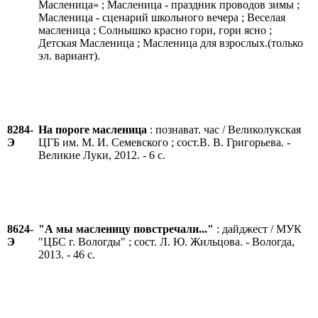
Масленица» ; Масленица - праздник проводов зимы ;
Масленица - сценарий школьного вечера ; Веселая
масленица ; Солнышко красно гори, гори ясно ;
Детская Масленица ; Масленица для взрослых.(только
эл. вариант).
8284-
На пороге масленица
: познават. час / Великолукская
Э
ЦГБ им. М. И. Семевского ; сост.В. В. Григорьева. -
Великие Луки, 2012. - 6 с.
8624-
"А мы масленицу повстречали..."
: дайджест / МУК
Э
"ЦБС г. Вологды" ; сост. Л. Ю. Жильцова. - Вологда,
2013. - 46 с.