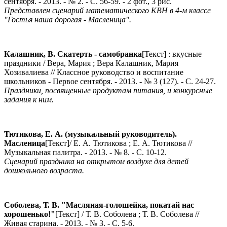
сентября. - 2013. - № 2. - С. 56-59. - 2 фот., 3 рис.
Представлен сценарий математического КВН в 4-м классе
"Гостья наша дорогая - Масленица".
Калашник, В.
Скатерть - самобранка
[Текст] : вкусные
праздники / Вера, Мария ; Вера Калашник, Мария
Хозивалиева // Классное руководство и воспитание
школьников - Первое сентября. - 2013. - № 3 (127). - С. 24-27.
Праздники, посвященные продуктам питания, и конкурсные
задания к ним.
Тютикова, Е. А. (музыкальный руководитель).
Масленица
[Текст]/ Е. А. Тютикова ; Е. А. Тютикова //
Музыкальная палитра. - 2013. - № 8. - С. 10-12.
Сценарий праздника на открытом воздухе для детей
дошкольного возраста.
Соболева, Т. В.
"Масляная-голошейка, покатай нас
хорошенько!"
[Текст] / Т. В. Соболева ; Т. В. Соболева //
Живая старина. - 2013. - № 3. - С. 5-6.