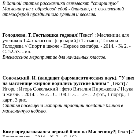
В данной статье рассказчики связывают "старинную"
Масленицу не с обрядовой едой - блинами, а с оживленной
атмосферой праздничного гуляния и веселия.
Голодяева, Т.
Гостьюшка годовая!
[Текст] : Масленица для
учеников 1-4-х классов : [сценарий] / Татьяна ; Татьяна
Голодяева // Спорт в школе - Первое сентября. - 2014. - № 2. -
С. 52-53. - ил.
Внеклассное мероприятие для начальных классов.
Сокольский, И. (кандидат фармацевтических наук).
"У них
на масленице жирной водились русские блины"
[Текст] /
Игорь ; Игорь Сокольский ; фото Виталия Пирожкова // Наука
и жизнь. - 2014. - № 2. - С. 108-113. - 12+. - 2 фот., 1 портр., 1
карт., 3 рис.
Статья посвящена истории традиции поедания блинов в
масленичную неделю.
Кому предназначался первый блин на Масленицу?
[Текст] //