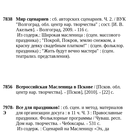
7838
Мир сценариев
: сб. авторских сценариев. Ч. 2. / ВУК
"Волгоград. обл. центр нар. творчества" ; сост. [И. В.
Акельев]. - Волгоград, 2009. - 116 с.
Из содерж.: Широкая масленица : (сцен. массового
праздника) ; "Покрой, Покров, землю снежком, а
красну девку свадебным платком!" : (сцен. фольклор.
праздника) ; "Жить будут вечно мастера" : (сцен.
театрализ. представления).
7856
Всероссийская Масленица в Пскове
/ [Псков. обл.
центр нар. творчества]. - [Псков], [2010]. - [22] с.
7978-
Все для праздников!
: сб. сцен. и метод. материалов
Э
для организации досуга : в 11 ч. Ч. 3 : Православные
праздники. Фольклорные программы / Чуваш. респ.
Дом нар. творчества. - Чебоксары. - 531 с.
Из содерж. : Сценарий на Масленицу «Эх, да