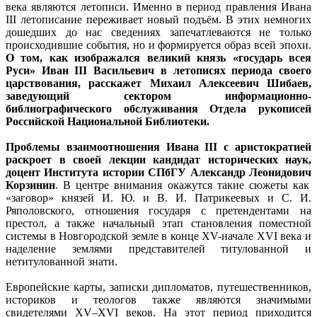
века являются летописи. Именно в период правления Ивана
III летописание переживает новый подъём. В этих немногих
дошедших до нас сведениях запечатлеваются не только
происходившие события, но и формируется образ всей эпохи.
О том, как изображался великий князь «государь всея
Руси» Иван III Васильевич в летописях периода своего
царствования, расскажет Михаил Алексеевич Шибаев,
заведующий сектором информационно-
библиографического обслуживания Отдела рукописей
Российской Национальной Библиотеки.
Проблемы взаимоотношения Ивана III с аристократией
раскроет в своей лекции кандидат исторических наук,
доцент Института истории СПбГУ Александр Леонидович
Корзинин
. В центре внимания окажутся такие сюжеты как
«заговор» князей И. Ю. и В. И. Патрикеевых и С. И.
Ряполовского, отношения государя с претендентами на
престол, а также начальный этап становления поместной
системы в Новгородской земле в конце XV-начале XVI века и
наделение землями представителей титулованной и
нетитулованной знати.
Европейские карты, записки дипломатов, путешественников,
историков и теологов также являются значимыми
свидетелями XV–XVI веков. На этот период приходится