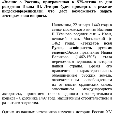
«Знание о России», приуроченная к 575-летию со дня
рождения Ивана III. Лекция будет проходить в режиме
видеоконференцсвязи, что даст возможность задать
лекторам свои вопросы.
Напомним, 22 января 1440 года в
семье московского князя Василия
II Тёмного родился сын - Иван,
великий князь Московский (с
1462 года),
«Государь всея
Руси», «собиратель русских
земель»
.Эпоха правления Ивана
Великого (1462-1505) стала
переломным периодом в истории
нашей страны. Время его
правления охарактеризовалось
объединением русских земель,
окончательным освобождением
их от власти ордынских ханов,
завоеванием международного
авторитета, принятием нового единого законодательного
кодекса - Судебника 1497 года, масштабным строительством и
развитием зодчества.
Одним из важных источников изучения истории России XV