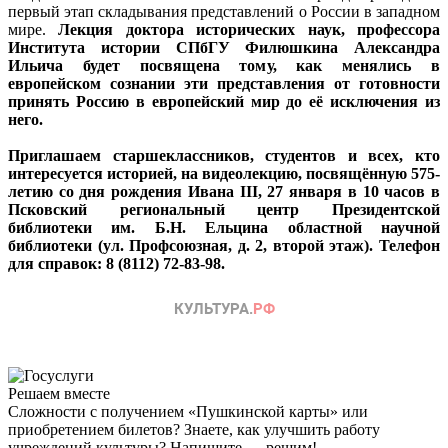
первый этап складывания представлений о России в западном
мире.
Лекция доктора исторических наук, профессора
Института истории СПбГУ Филюшкина Александра
Ильича будет посвящена тому, как менялись в
европейском сознании эти представления от готовности
принять Россию в европейский мир до её исключения из
него.
Приглашаем старшеклассников, студентов и всех, кто
интересуется историей, на видеолекцию, посвящённую 575-
летию со дня рождения Ивана III, 27 января в 10 часов в
Псковский региональный центр Президентской
библиотеки им. Б.Н. Ельцина областной научной
библиотеки (ул. Профсоюзная, д. 2, второй этаж). Телефон
для справок: 8 (8112) 72-83-98.
Решаем вместе
Сложности с получением «Пушкинской карты» или
приобретением билетов? Знаете, как улучшить работу
учреждений культуры?
Напишите — решим!