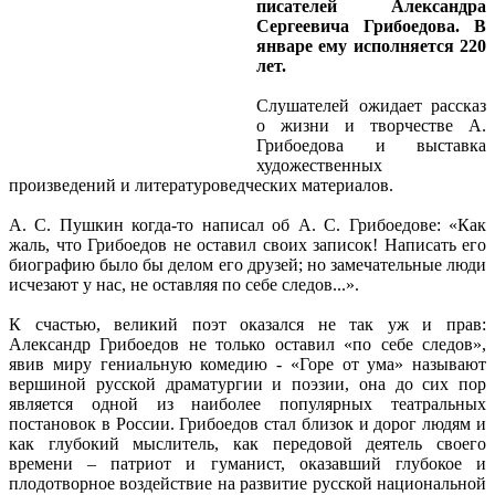
писателей Александра
Сергеевича Грибоедова. В
январе ему исполняется 220
лет.
Слушателей ожидает рассказ
о жизни и творчестве А.
Грибоедова и выставка
художественных
произведений и литературоведческих материалов.
А. С. Пушкин когда-то написал об А. С. Грибоедове: «Как
жаль, что Грибоедов не оставил своих записок! Написать его
биографию было бы делом его друзей; но замечательные люди
исчезают у нас, не оставляя по себе следов...».
К счастью, великий поэт оказался не так уж и прав:
Александр Грибоедов не только оставил «по себе следов»,
явив миру гениальную комедию - «Горе от ума» называют
вершиной русской драматургии и поэзии, она до сих пор
является одной из наиболее популярных театральных
постановок в России. Грибоедов стал близок и дорог людям и
как глубокий мыслитель, как передовой деятель своего
времени – патриот и гуманист, оказавший глубокое и
плодотворное воздействие на развитие русской национальной