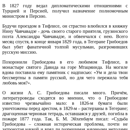
В 1827 году ведал дипломатическими отношениями с
Турцией и Персией, получил назначение полномочным
министром в Персию.
Будучи проездом в Тифлисе, он страстно влюбился в княжну
Нину Чавчавадзе - дочь своего старого приятеля, грузинского
поэта Александра Чавчавадзе, и обвенчался с нею. Всего
месяц спустя, в конце января 1829 года, в Тегеране Грибоедов
был убит фанатичной толпой мусульман, разгромивших
русскую миссию.
Похоронили Грибоедова в его любимом Тифлисе, в
монастыре святого Давида на горе Мтацминда. На могиле
вдова поставила ему памятник с надписью: «Ум и дела твои
бессмертны в памяти русской, но для чего пережила тебя
любовь моя?».
О жизни А. С. Грибоедова писали много. Причём,
литературоведы сходятся во мнении, что о Грибоедове
известно чрезвычайно мало: в 1826-м бумаги были
уничтожены перед арестом, в 1829-м – растерзаны в Тегеране;
драгоценная черновая тетрадь, оставшаяся у друзей, погибла в
пожаре 1877 года. Так, Б. М. Эйхенбаум писал: «Судьба
Грибоедова – сложная историческая проблема, почти не
затронутая наукой и вряд ли разрешимая научными методами