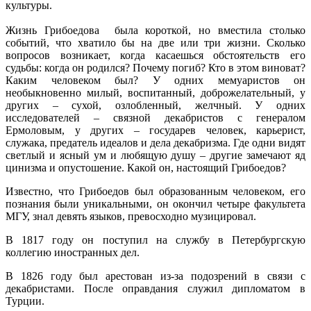
культуры.
Жизнь Грибоедова была короткой, но вместила столько
событий, что хватило бы на две или три жизни. Сколько
вопросов возникает, когда касаешься обстоятельств его
судьбы: когда он родился? Почему погиб? Кто в этом виноват?
Каким человеком был? У одних мемуаристов он
необыкновенно милый, воспитанный, доброжелательный, у
других – сухой, озлобленный, желчный. У одних
исследователей – связной декабристов с генералом
Ермоловым, у других – государев человек, карьерист,
служака, предатель идеалов и дела декабризма. Где одни видят
светлый и ясный ум и любящую душу – другие замечают яд
цинизма и опустошение. Какой он, настоящий Грибоедов?
Известно, что Грибоедов был образованным человеком, его
познания были уникальными, он окончил четыре факультета
МГУ, знал девять языков, превосходно музицировал.
В 1817 году он поступил на службу в Петербургскую
коллегию иностранных дел.
В 1826 году был арестован из-за подозрений в связи с
декабристами. После оправдания служил дипломатом в
Турции.