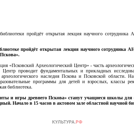
й библиотеки пройдёт открытая лекция научного сотрудник
иблиотеке пройдёт открытая лекция научного сотрудника 
Пскова».
ция «Псковский Археологический Центр» - часть археологичес
в. Центр проводит фундаментальных и прикладных исследов
археологического наследия Пскова и Псковской области. На
разовательные программы для детей и взрослых, классы ре
кая библиотека.
ы и игры древнего Пскова» станут учащиеся школы для о
ый. Начало в 15 часов в актовом зале областной научной биб