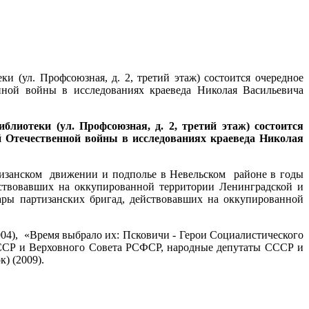
и (ул. Профсоюзная, д. 2, третий этаж) состоится очередное
нной войны в исследованиях краеведа Николая Васильевича
блиотеки (ул. Профсоюзная, д. 2, третий этаж) состоится
ой Отечественной войны в исследованиях краеведа Николая
тизанском движении и подполье в Невельском районе в годы
ствовавших на оккупированной территории Ленинградской и
ары партизанских бригад, действовавших на оккупированной
04), «Время выбрало их: Псковичи - Герои Социалистического
СССР и Верховного Совета РСФСР, народные депутаты СССР и
) (2009).