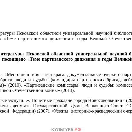
ературы Псковской областной универсальной научной библиотек
но «Теме партизанского движения в годы Великой Отечестве
итературы Псковской областной универсальной научной би
ет посвящено «Теме партизанского движения в годы Велик
 «Место действия - тыл врага: документальные очерки о пар
риги: люди и судьбы: (командиры партизанских бригад, дей
)» (2010), «Партизанские комиссары: люди и судьбы: комисс
ликой Отечественной войны» (2013).
ые заслуги...». Почётные граждане города Новосокольники» (20
овичи - депутаты Государственной Думы, Верховного Совета 
ой Федерации) (2007), «Усвяты: (историко-краеведческий очерк