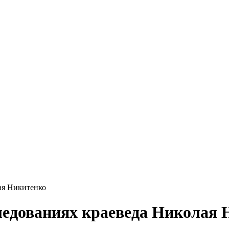
ая Никитенко
ледованиях краеведа Николая