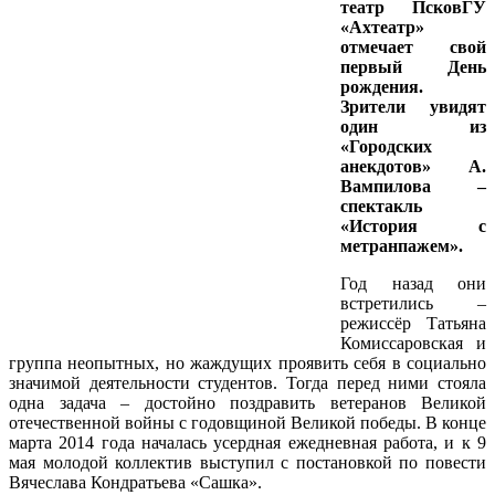
театр ПсковГУ
«Ахтеатр»
отмечает свой
первый День
рождения.
Зрители увидят
один из
«Городских
анекдотов» А.
Вампилова –
спектакль
«История с
метранпажем».
Год назад они
встретились –
режиссёр Татьяна
Комиссаровская и
группа неопытных, но жаждущих проявить себя в социально
значимой деятельности студентов. Тогда перед ними стояла
одна задача – достойно поздравить ветеранов Великой
отечественной войны с годовщиной Великой победы. В конце
марта 2014 года началась усердная ежедневная работа, и к 9
мая молодой коллектив выступил с постановкой по повести
Вячеслава Кондратьева «Сашка».