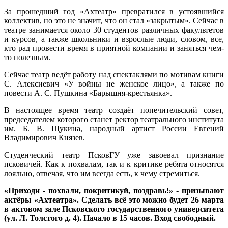
За прошедший год «Ахтеатр» превратился в устоявшийся
коллектив, но это не значит, что он стал «закрытым». Сейчас в
театре занимается около 30 студентов различных факультетов
и курсов, а также школьники и взрослые люди, словом, все,
кто рад провести время в приятной компании и заняться чем-
то полезным.
Сейчас театр ведёт работу над спектаклями по мотивам книги
С. Алексиевич «У войны не женское лицо», а также по
повести А. С. Пушкина «Барышня-крестьянка».
В настоящее время театр создаёт попечительский совет,
председателем которого станет ректор театрального института
им. Б. В. Щукина, народный артист России Евгений
Владимирович Князев.
Студенческий театр ПсковГУ уже завоевал признание
псковичей. Как к похвалам, так и к критике ребята относятся
лояльно, отвечая, что им всегда есть, к чему стремиться.
«Приходи - похвали, покритикуй, поздравь!» - призывают
актёры «Ахтеатра». Сделать всё это можно будет 26 марта
в актовом зале Псковского государственного университета
(ул. Л. Толстого д. 4). Начало в 15 часов. Вход свободный.