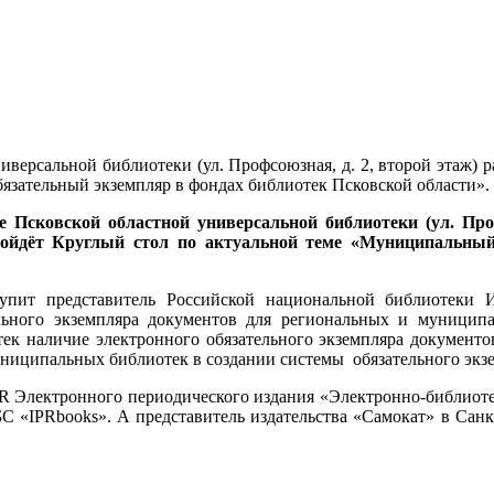
универсальной библиотеки (ул. Профсоюзная, д. 2, второй этаж
язательный экземпляр в фондах библиотек Псковской области».
ле Псковской областной универсальной библиотеки (ул. Пр
ойдёт Круглый стол по актуальной теме «Муниципальный
упит представитель Российской национальной библиотеки 
льного экземпляра документов для региональных и муниципа
к наличие электронного обязательного экземпляра документов
униципальных библиотек в создании системы обязательного экз
PR Электронного периодического издания «Электронно-библиоте
С «IPRbooks». А представитель издательства «Самокат» в Сан