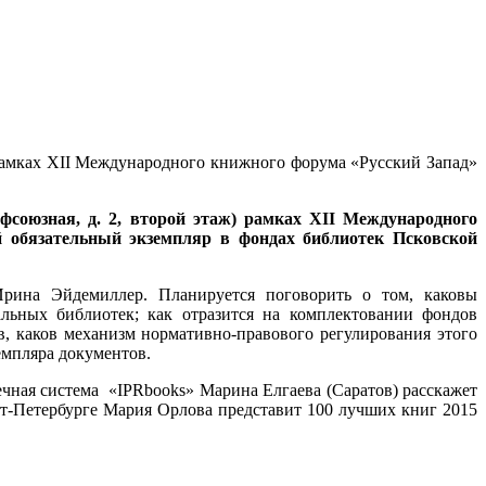
) рамках XII Международного книжного форума «Русский Запад»
офсоюзная, д. 2, второй этаж) рамках XII Международного
 обязательный экземпляр в фондах библиотек Псковской
Ирина Эйдемиллер. Планируется поговорить о том, каковы
льных библиотек; как отразится на комплектовании фондов
, каков механизм нормативно-правового регулирования этого
емпляра документов.
чная система «IPRbooks» Марина Елгаева (Саратов) расскажет
кт-Петербурге Мария Орлова представит 100 лучших книг 2015