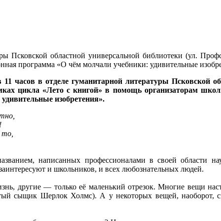
уры Псковской областной универсальной библиотеки (ул. Профсо
нная программа «О чём молчали учебники: удивительные изобре
в 11 часов в отделе гуманитарной литературы Псковской об
амках цикла «Лето с книгой» в помощь организаторам шко
 удивительные изобретения».
тно,
!
 то,
азванием, написанных профессионалами в своей области нау
 заинтересуют и школьников, и всех любознательных людей.
изнь, другие — только её маленький отрезок. Многие вещи нас
нитый сыщик Шерлок Холмс). А у некоторых вещей, наоборот, с