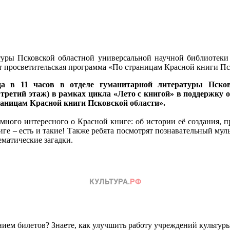
туры Псковской областной универсальной научной библиотеки (
т просветительская программа «По страницам Красной книги Пс
а в 11 часов в отделе гуманитарной литературы Псковс
, третий этаж) в рамках цикла «Лето с книгой» в поддержку
аницам Красной книги Псковской области».
ного интересного о Красной книге: об истории её создания, 
ге – есть и такие! Также ребята посмотрят познавательный муль
ематические загадки.
ем билетов? Знаете, как улучшить работу учреждений культур