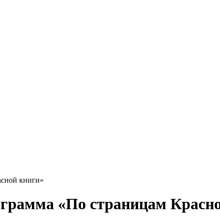
асной книги»
рограмма «По страницам Красн