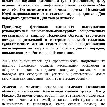
областной научной библиотеки (ул. Профсоюзная, д. 2,
первый этаж) пройдёт информационный фестиваль «Мы
вместе!». Он проводится в рамках проекта «Псковский
Клуб национальностей» и сочетает идеи праздников Дня
народного единства и Дня толерантности.
Программу фестиваля наполнят: выступления
руководителей национально-культурных общественных
организаций и диаспор Псковской области, творческие
номера национальной и интернациональной тематики,
художественное чтение стихотворений и представления
инсценировок на тему толерантности и единства народов,
проживающих в России и на Псковщине.
2015 год знаменателен для представителей национальных
диаспор Псковской области несколькими юбилеями и
общественно важными делами, которые доказывают, что
поводом для объединения усилий и устремлений могут
выступать как радостные, так и трагические события.
20-летие с момента основания отмечает Псковский
областной еврейский благотворительный центр «Хэсэд
Ицхак».
За время существования центра многим псковичам-
евреям и членам их семей, а также особо нуждающимся
пенсионерам и инвалидам, была оказана помощь по