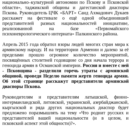
национально–культурной автономии по Пскову и Псковской
области», таджикской общины и дагестанской диаспоры
Пскова. Руководитель ЦЧК «БАРТ» Саид Ахмадович Дукаев
расскажет на фестивале о ещё одной объединившей
представителей разных национальностей инициативе,
реализованной на базе «Первомайского
психоневрологического интерната» Палкинского района.
Апрель 2015 года обратил взоры людей многих стран мира к
армянскому народу. И на территории Армении и далеко за её
пределами прошло огромное количество мероприятий,
посвящённых столетней годовщине со дня начала террора и
геноцида армян в Османской империи.
Россия и вместе с ней
- Псковщина - разделили горечь утраты с армянской
общиной, проведя Неделю памяти жертв геноцида армян.
Об этой странице расскажут представители армянской
диаспоры Пскова.
Руководителям и представителям латышской, финно-
ингерманландской, литовской, украинской, азербайджанской,
кыргызской и ряда других национальных диаспор будет
предложено поразмышлять на тему «Что роднит русских и
представителей вашей национальности (и в целом, и
псковский аспект этой общности)?».