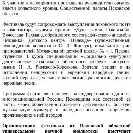
К участию в мероприятии приглашены руководители органов
власти областного уровня, Общественной палаты Псковской
области.
Фестиваль будут сопровождать выступления псковского поэта
и композитора, лауреата премии «Душа земли Псковской»
Вячеслава Рахмана, образцового хореографического ансамбля
«Мозаика» Детского центра «Надежда» (художественный
руководитель коллектива С. Л. Живчук), вокального трио
преподавателей Музыкальной детской школы № 4 г. Пскова,
студентов 1 курса специализации «Социально–культурная
деятельность» Псковского областного колледжа искусств
имени Н. А. Римского-Корсакова. Зрители увидят в их
исполнении белорусский и еврейский народные танцы,
казачий перепляс, услышат латышские, украинские, русские
народные песни.
Программа фестиваля нацелена на подчеркивание единства
многонациональной России, Псковщины как составной её
части, через общественно-полезную деятельность, богатую
музыкальную культуру и народное песенное творчество
проживающих в ней народов.
Организатором фестиваля от Псковской областной
универсальной научной библиотеки выступает