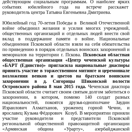
действующим социальным программам. О наиболее ярких
событиях юбилейного года на встрече расскажет
руководитель центра Татьяна Евгеньевна Дмитриева.
Юбилейный год 70-летия Победы в Великой Отечественной
войне объединил желания и усилия многих учреждений,
общественных организаций и отдельных людей внести свой
вклад в поддержание памяти о войне. Национальные
объединения Псковской области взяли на себя обязательства
по приведению в порядок отдельных воинских захоронений и
мемориалов на территории г. Пскова.
Псковская областная
общественная организация «Центр чеченской культуры
«БАРТ (Единство)» пригласила национальные диаспоры
принять участие в торжественном митинге и церемониале
возложения венков и цветов на братском воинском
захоронении в д. Сигорицы Шиковской волости
Островского района 8 мая 2015 года.
Чеченская диаспора
Псковской области считает своим святым долгом заботиться о
захоронении, в котором, помимо 140 солдат разных
национальностей, покоятся друзья-однополчане Заудин
Израилович Ахматханов, уроженец горной Чечни, и
ярославец Кузьма Фёдорович Козуб. В мероприятии приняли
участие руководители и представители Псковской
региональной общественной правозащитной организации
«Армянская община «Урарту», азербайджанской