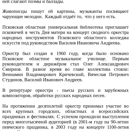
ней слагают поэмы и баллады.
Живописцы пишут ей картины, музыканты посвящают
чарующие мелодии. Каждый отдаёт то, что у него есть.
Псковская областная универсальная библиотека приглашает
псковичей в честь Дня матери на концерт сводного оркестра
народных инструментов Псковского областного колледжа
искусств под руководством Василия Ивановича Андреева.
Оркестр был создан в 1960 году, когда было основано
Псковское областное музыкальное училище. Первым
руководителем и дирижёром стал Олег Александрович
Смирнов. В разное время во главе коллектива стояли:
Вениамин Владимирович Кричевский, Вячеслав Петрович
Студинов, Василий Иванович Андреев.
В репертуаре оркестра - пьесы русских и зарубежных
композиторов, обработки русских народных песен.
На протяжении десятилетий оркестр принимал участие во
всех крупных городских, областных и всероссийских
праздниках и фестивалях. С успехом проходили выступления
перед многотысячной аудиторией (в 2001-м году на 90-летии
певческого праздника, в 2003 году на концерте 1100-летия