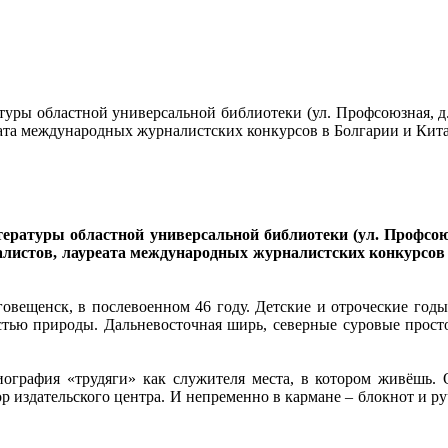
ратуры областной универсальной библиотеки (ул. Профсоюзная, д.
еата международных журналистских конкурсов в Болгарии и Кита
итературы областной универсальной библиотеки (ул. Профсоюз
алистов, лауреата международных журналистских конкурсов 
говещенск, в послевоенном 46 году. Детские и отроческие го
тью природы. Дальневосточная ширь, северные суровые просто
иография «трудяги» как служителя места, в котором живёшь.
ор издательского центра. И непременно в кармане – блокнот и р