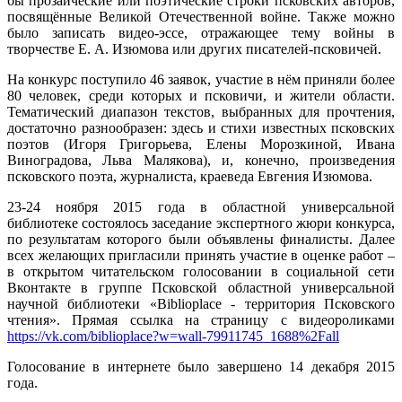
бы прозаические или поэтические строки псковских авторов,
посвящённые Великой Отечественной войне. Также можно
было записать видео-эссе, отражающее тему войны в
творчестве Е. А. Изюмова или других писателей-псковичей.
На конкурс поступило 46 заявок, участие в нём приняли более
80 человек, среди которых и псковичи, и жители области.
Тематический диапазон текстов, выбранных для прочтения,
достаточно разнообразен: здесь и стихи известных псковских
поэтов (Игоря Григорьева, Елены Морозкиной, Ивана
Виноградова, Льва Малякова), и, конечно, произведения
псковского поэта, журналиста, краеведа Евгения Изюмова.
23-24 ноября 2015 года в областной универсальной
библиотеке состоялось заседание экспертного жюри конкурса,
по результатам которого были объявлены финалисты. Далее
всех желающих пригласили принять участие в оценке работ –
в открытом читательском голосовании в социальной сети
Вконтакте в группе Псковской областной универсальной
научной библиотеки «Biblioplace - территория Псковского
чтения». Прямая ссылка на страницу с видеороликами
https://vk.com/biblioplace?w=wall-79911745_1688%2Fall
Голосование в интернете было завершено 14 декабря 2015
года.