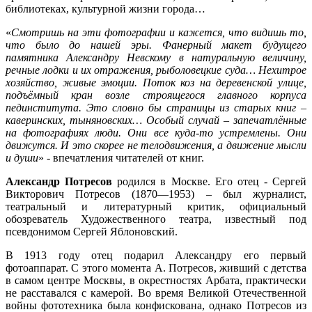
библиотеках, культурной жизни города…
«
Смотришь на эти фотографии и кажется, что видишь то,
что было до нашей эры. Фанерный макет будущего
памятника Александру Невскому в натуральную величину,
речные лодки и их отражения, рыболовецкие суда… Нехитрое
хозяйство, живые эмоции. Поток коз на деревенской улице,
подъёмный кран возле строящегося главного корпуса
пединститута. Это словно бы страницы из старых книг –
каверинских, тыняновских… Особый случай – запечатлённые
на фотографиях люди. Они все куда-то устремлены. Они
движутся. И это скорее не телодвижения, а движение мысли
и души
» - впечатления читателей от книг.
Александр Потресов
родился в Москве. Его отец - Сергей
Викторович Потресов (1870—1953) – был журналист,
театральный и литературный критик, официальный
обозреватель Художественного театра, известный под
псевдонимом Сергей Яблоновский.
В 1913 году отец подарил Александру его первый
фотоаппарат. С этого момента А. Потресов, живший с детства
в самом центре Москвы, в окрестностях Арбата, практически
не расставался с камерой. Во время Великой Отечественной
войны фототехника была конфискована, однако Потресов из