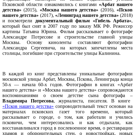
Псковской области ознакомились с книгами
«Арбат нашего
детства»
(2015),
«Москва нашего детства»
(2016),
«Псков
нашего детства»
(2017),
«Ленинград нашего детства»
(2018)
и посмотрели
документальный фильм «Гибель Арбата»
,
который был снят в 2007 году по заказу МК РФ. Режиссер
картины Татьяна Юрина. Фильм рассказывает о фотографе
Александре Потресове и строительстве главной улицы
Москвы. Основу киноленты составляют фотографии
Александра Сергеевича, на которых запечатлены места
столицы, погибшие при строительстве улицы Калинина.
В каждой из книг представлены уникальные фотографии
московской улицы Арбат, Москвы, Пскова, Ленинграда конца
50-х — начала 60-х годов. Фотографии в книгах «Арбат
нашего детства» и «Москва нашего детства» сопровождаются
воспоминаниями о своем детстве сына фотографа –
Владимира Потресова
, журналиста, писателя. В книге
«Псков нашего детства»
сопроводительный текст основан на
материалах псковских газет того времени, который
рассказывает о городе, о том, как работали и учились
псковичи, чем интересовались и как отдыхали, как
восстанавливался город в послевоенное время, о реставрации
храмов и оборонительных стен, о новостройках, новых