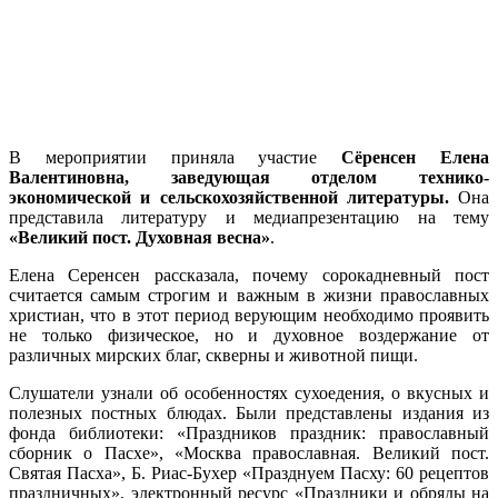
В мероприятии приняла участие
Сёренсен Елена
Валентиновна, заведующая отделом технико-
экономической и сельскохозяйственной литературы.
Она
представила литературу и медиапрезентацию на тему
«Великий пост. Духовная весна»
.
Елена Серенсен рассказала, почему сорокадневный пост
считается самым строгим и важным в жизни православных
христиан, что в этот период верующим необходимо проявить
не только физическое, но и духовное воздержание от
различных мирских благ, скверны и животной пищи.
Слушатели узнали об особенностях сухоедения, о вкусных и
полезных постных блюдах. Были представлены издания из
фонда библиотеки: «Праздников праздник: православный
сборник о Пасхе», «Москва православная. Великий пост.
Святая Пасха», Б. Риас-Бухер «Празднуем Пасху: 60 рецептов
праздничных», электронный ресурс «Праздники и обряды на