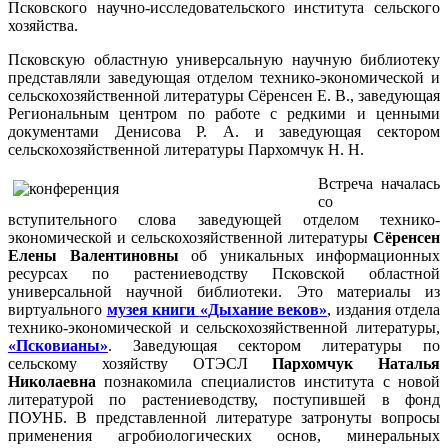
Псковского научно-исследовательского института сельского
хозяйства.
Псковскую областную универсальную научную библиотеку
представляли заведующая отделом технико-экономической и
сельскохозяйственной литературы Сёренсен Е. В., заведующая
Региональным центром по работе с редкими и ценными
документами Денисова Р. А. и заведующая сектором
сельскохозяйственной литературы Пархомчук Н. Н.
Встреча началась
со
вступительного слова заведующей отделом технико-
экономической и сельскохозяйственной литературы
Сёренсен
Елены Валентиновны
об уникальных информационных
ресурсах по растениеводству Псковской областной
универсальной научной библиотеки. Это материалы из
виртуального
музея книги
«
Дыхание веков
»
, издания отдела
технико-экономической и сельскохозяйственной литературы,
«Псковианы»
. Заведующая сектором литературы по
сельскому хозяйству ОТЭСЛ
Пархомчук Наталья
Николаевна
познакомила специалистов института с новой
литературой по растениеводству, поступившей в фонд
ПОУНБ. В представленной литературе затронуты вопросы
применения агробиологических основ, минеральных