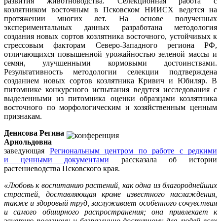
развития животноводства. Селекционная работа с
козлятником восточным в Псковском НИИСХ ведется на
протяжении многих лет. На основе полученных
экспериментальных данных разработана методология
создания новых сортов козлятника восточного, устойчивых к
стрессовым факторам Северо-Западного региона РФ,
отличающихся повышенной урожайностью зеленой массы и
семян, улучшенными кормовыми достоинствами.
Результативность методологии селекции подтверждена
созданием новых сортов козлятника Кривич и Юбиляр. В
питомнике конкурсного испытания ведутся исследования с
выделенными из питомника оценки образцами козлятника
восточного по морфологическим и хозяйственным ценным
признакам.
Денисова Регина
Арнольдовна
заведующая
Региональным центром по работе с редкими
и ценными документами
р
ассказала об истории
растениеводства Псковского края.
«Любовь к воспитанию растений, как одна из благороднейших
страстей, доставляющая кроме известного наслаждения,
также и здоровый труд, заслуживает особенного сочувствия
и самого обширного распространения; она привлекает к
занятию полезному и безразлично доступному для людей всех