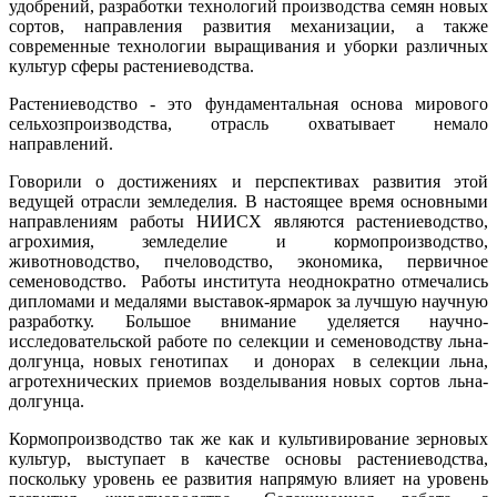
удобрений, разработки технологий производства семян новых
сортов, направления развития механизации, а также
современные технологии выращивания и уборки различных
культур сферы растениеводства.
Растениеводство - это фундаментальная основа мирового
сельхозпроизводства, отрасль охватывает немало
направлений.
Говорили о достижениях и перспективах развития этой
ведущей отрасли земледелия. В настоящее время основными
направлениям работы НИИСХ являются растениеводство,
агрохимия, земледелие и кормопроизводство,
животноводство, пчеловодство, экономика, первичное
семеноводство. Работы института неоднократно отмечались
дипломами и медалями выставок-ярмарок за лучшую научную
разработку. Большое внимание уделяется научно-
исследовательской работе по селекции и семеноводству льна-
долгунца, новых генотипах и донорах в селекции льна,
агротехнических приемов возделывания новых сортов льна-
долгунца.
Кормопроизводство так же как и культивирование зерновых
культур, выступает в качестве основы растениеводства,
поскольку уровень ее развития напрямую влияет на уровень