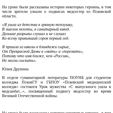
На уроке были рассказаны истории некоторых героинь, в том
числе зрители узнали о подвигах медсестер из Псковской
области.
«Я ушла из детства в грязную теплушку,
В эшелон пехоты, в санитарный взвод.
Дальние разрывы слушал и не слушал
Ко всему привыкший сорок первый год.
Я пришла из школы в блиндажи сырые,
От Прекрасной Дамы в «мать» и «перемать»,
Потому что имя ближе, чем «Россия»,
Не могла сыскать».
Юлия Друнина
В отделе гуманитарной литературы ПОУНБ для студентов
колледжа ПсковГУ и ГБПОУ «Псковский медицинский
колледж» состоялся Урок мужества «С выпускного ушла в
медсанбат...», посвященный подвигу медсестер во время
Великой Отечественной войны.
На уроке были рассказаны истории некоторых героинь, в том