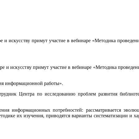
уре и искусству примут участие в вебинаре «Методика провед
туре и искусству примут участие в вебинаре «Методика провед
ия информационной работы».
рудник Центра по исследованию проблем развития библиоте
чения информационных потребностей: рассматривается эвол
етодике их изучения, приводятся варианты систематизации и х