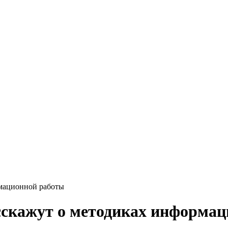
рмационной работы
сскажут о методиках информа