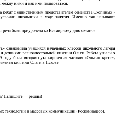
 между ними и как ими пользоваться.
 ребят с единственным представителем семейства Скопиных -
 усвоили школьники в ходе занятия. Именно так называют
Встреча была приурочена ко Всемирному дню океанов.
га»
ознакомила учащихся начальных классов школьного лагеря
и деяниями равноапостольной княгини Ольги. Ребята узнали о
9 году была воздвигнута кирпичная часовня «Ольгин крест»,
 именем княгини Ольги в Пскове.
ы?
Напишите — решим!
ых технологий и массовых коммуникаций (Роскомнадзор).