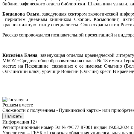
библиографического отдела библиотеки. Школьники узнали, ка
Богданова Ольга,
заведующая сектором экологической инфор
пернатым дневным хищником Скопой. Космополит, ихтиофа
краснокнижную птицу специалисты. Союз охраны птиц России
Рассказ сопровождался познавательной презентацией и видеоро
Киселёва Елена
, заведующая отделом краеведческой литерат
МБОУ «Средняя общеобразовательная школа № 18 имени Героя 
местах на Псковщине, связанных с ее именем: Ольгино (Вол
Ольгинский ключ, урочище Вольгин (Ольгин) крест. В краеведч
Решаем вместе
Сложности с получением «Пушкинской карты» или приобретени
Написать
Информация
12+
Регистрационный номер Эл № ФС77-87001 выдан 19.03.2024 г.
Учредитель – ГБУК «Псковская областная универсальная науч