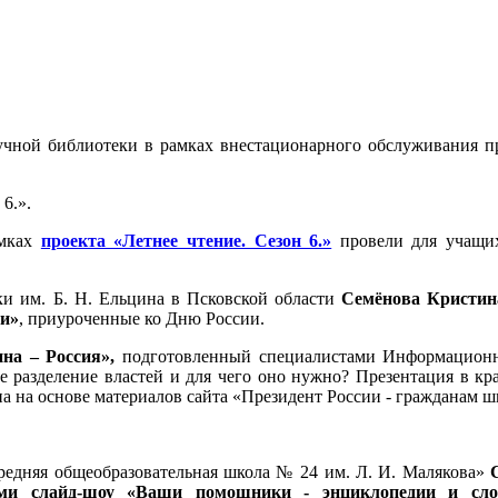
учной библиотеки в рамках внестационарного обслуживания пр
6.».
амках
проекта «Летнее чтение. Сезон 6.»
провели для учащих
и им. Б. Н. Ельцина в Псковской области
Семёнова Кристин
ии»
, приуроченные ко Дню России.
ина – Россия»,
подготовленный специалистами Информационног
ое разделение властей и для чего оно нужно? Презентация в 
а на основе материалов сайта «Президент России - гражданам ш
едняя общеобразовательная школа № 24 им. Л. И. Малякова»
С
ами слайд-шоу «Ваши помощники - энциклопедии и сло