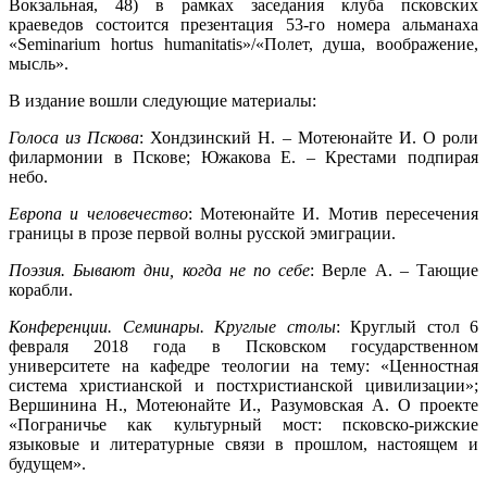
Вокзальная, 48) в рамках заседания клуба псковских
краеведов состоится презентация 53-го номера альманаха
«Seminarium hortus humanitatis»/«Полет, душа, воображение,
мысль».
В издание вошли следующие материалы:
Голоса из Пскова
: Хондзинский Н. – Мотеюнайте И. О роли
филармонии в Пскове; Южакова Е. – Крестами подпирая
небо.
Европа и человечество
: Мотеюнайте И. Мотив пересечения
границы в прозе первой волны русской эмиграции.
Поэзия. Бывают дни, когда не по себе
: Верле А. – Тающие
корабли.
Конференции. Семинары. Круглые столы
: Круглый стол 6
февраля 2018 года в Псковском государственном
университете на кафедре теологии на тему: «Ценностная
система христианской и постхристианской цивилизации»;
Вершинина Н., Мотеюнайте И., Разумовская А. О проекте
«Пограничье как культурный мост: псковско-рижские
языковые и литературные связи в прошлом, настоящем и
будущем».